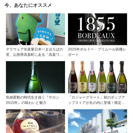
今、あなたにオススメ
デラウェア生産量日本一まほろばの
2025年ボルドー・プリムール収穫レ
里、山形県高畠町にある「高畠ワイ
ポート
ナリー」。駅では“きてけろくん”が
お出迎え♪
気候変動の時代生き抜く『サロン
「ロジャーグラート」初のポップア
2015年』の味わいと魅力
ップストアが丸の内に登場！限定キ
ュヴェもグラスで楽しめる3日間