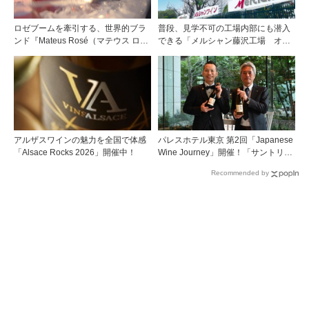
ロゼブームを牽引する、世界的ブラ
普段、見学不可の工場内部にも潜入
ンド『Mateus Rosé（マテウス ロ
できる「メルシャン藤沢工場 オン
ゼ』その美味しさの秘密
ライン開放祭」を開催！
アルザスワインの魅力を全国で体感
パレスホテル東京 第2回「Japanese
「Alsace Rocks 2026」開催中！
Wine Journey」開催！「サントリー
登美の丘ワイナリー」よりチーフワ
Recommended by
インメーカー 篠田 健太郎氏が来場