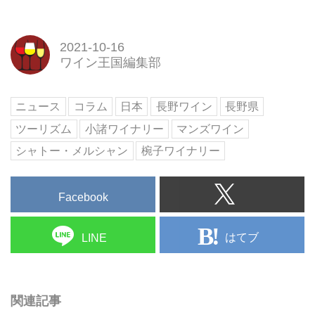
い歴史を持った「日本ワインの原
点」ともいえるブランドです。そ
の味わいは、造り手から飲み手へ
2021-10-16
と手渡されたとき、多様な物語を
ワイン王国編集部
醸し出します。私たちは、その物
語をより輝かせるために、「原
点」の座を守りつつ、「最先端」
ニュース
コラム
日本
長野ワイン
長野県
であることに挑んでいます。
ツーリズム
小諸ワイナリー
マンズワイン
シャトー・メルシャン
椀子ワイナリー
Facebook
はてブ
LINE
関連記事