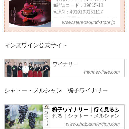
■雑誌コード：19815-11
■JAN：4910198151117
ワイン王国のバックナンバーは
www.stereosound-store.jp
こちらから
Fujisan.co.jpで“月額払い”で購
読
マンズワイン公式サイト
★書店店頭在庫は下記よりご確
認いただけます。
書店店頭在庫検索ページ一覧
ワイナリー
■特集 新時代のブルゴーニュ
進化を続ける人気生産者＆復興
mannswines.com
マンズワインの日本ワイン他ほと
を遂げるアリゴテ
んどの製品は、山梨県の勝沼ワイ
フランス、ブルゴーニュ。伝統
ナリー、長野県の小諸ワイナリー
シャトー・メルシャン 椀子ワイナリー
を誇るワイン産地ですが、世代
で造られています。どちらのワイ
交代、温暖化に耐え得る品種
ナリーもご見学いただけますの
の...
で、ぜひ一度ご来場ください。小
椀子ワイナリー｜行く見るふ
諸ワイナリーには3000坪の日本
れる｜シャトー・メルシャン
庭園もあり自由に散策いただけま
www.chateaumercian.com
『シャトー・メルシャン』は、長