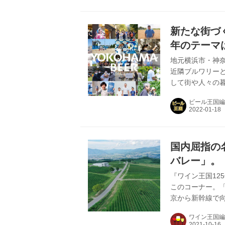
口に位置する緑
月温泉です。 1
1923（大正1
新たな街づ
あるわけは、温泉の
年のテーマ
クを」
地元横浜市・神
近隣ブルワリー
して街や人々の
浜ビール。 そ
ビール王国編
浜という街にビー
ら、2022年は
街づくりプロジェ
日、缶ビール第3
国内屈指の
造、ローカルコラボ
バレー」。
訪問！
『ワイン王国12
このコーナー。
京から新幹線で
し、走ること約5
ワイン王国編
1973年設立の