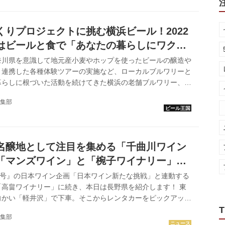
深い大自然に包まれた温泉街、それが今回の旅の目的地、宇奈
01年の歴史を誇る温泉街 宇奈月温泉の開湯は今から101年前の
2）年に遡ります。町の多くの商店や温泉宿の創業年がこの年で
くりプロジェクトに挑む横浜ビール！2022
...
はビールと食で「あなたの暮らしにワクワ
奈川県を意識して地元産小麦やホップを使ったビールの醸造や
と連携した各種体験ツアーの実施など、ローカルブルワリーと
暮らしに根づいた活動を続けてきた横浜の老舗ブルワリー、横
んな横浜ビールが「クラフトビールの楽しみを伝えたい」「横
集部
ルを通して"ワクワク"する楽しみを届けたい」という思いか
さらなる街づくりプロジェクトに着手する。 「横浜ビール」の
クト概要 【① ビールをより身近な存在へ】 ・2022年3月1
弾「ハマクロ」発売 ・プレミアム缶ビールラインナップの製
名醸地として注目を集める「千曲川ワイン
...
「マンズワイン」と「椀子ワイナリー」を
5号』の日本ワイン企画「日本ワイン新たな挑戦」と連動する
「高畠ワイナリー」に続き、本日は長野県を紹介します！ 東
向かい「軽井沢」で下車。そこからレンタカーをピックアップ
0分。「マンズワイン 小諸ワイナリー」に到着しました。
T
集部
小諸ワイナリー。当初は、龍眼など日本固有のブドウ品種を栽