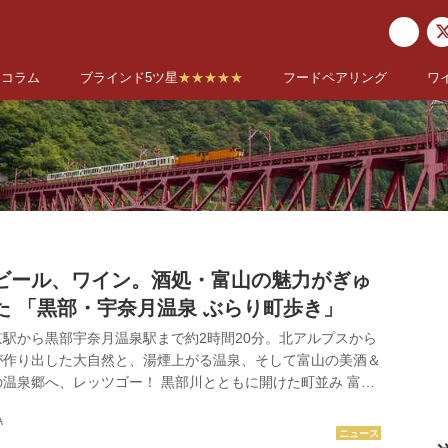
コラム
ブラインド5ツ星
★★★★★
フードペアリング
ワ
ビール、ワイン。酒処・富山の魅力がぎゅ
た 「黒部・宇奈月温泉 ぶらり町歩き」
駅から黒部宇奈月温泉駅まで約2時間20分。北アルプスから
が作り出した大自然と、湯煙上がる温泉、そして富山の美酒＆
温泉郷へ、レッツゴー！ 黒部川とともに開けた町並み 富山
に接する黒部市。北アルプス連峰から流れ出る清廉な水脈は黒
A
は川の流れに沿って富山湾へと開けています。黒部峡谷の入り