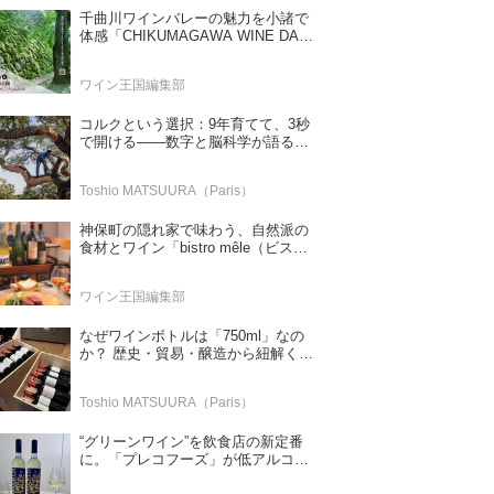
千曲川ワインバレーの魅力を小諸で
体感「CHIKUMAGAWA WINE DAYS
2026」9月5・6日に開催！！
ワイン王国編集部
コルクという選択：9年育てて、3秒
で開ける——数字と脳科学が語る栓
の理由
Toshio MATSUURA（Paris）
神保町の隠れ家で味わう、自然派の
食材とワイン「bistro mêle（ビスト
ロ メレ）」
ワイン王国編集部
なぜワインボトルは「750ml」なの
か？ 歴史・貿易・醸造から紐解く4
つの仮説
Toshio MATSUURA（Paris）
“グリーンワイン”を飲食店の新定番
に。「プレコフーズ」が低アルコー
ルのポルトガル産ワインをPB展開