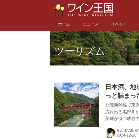
ホーム
ニュース
イベント
ツーリズム
日本酒、地
っと詰まっ
北陸新幹線で東京
流れ出る黒部川
美味が待つ峡谷の
県東部、長野県
Ryo TAMUR
部川となり、町