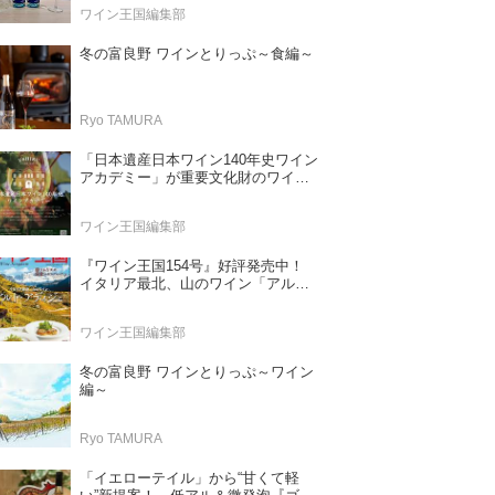
ワイン王国編集部
冬の富良野 ワインとりっぷ～食編～
Ryo TAMURA
「日本遺産日本ワイン140年史ワイン
アカデミー」が重要文化財のワイナ
リー「牛久シャトー」で開講！
（2026年6月28日応募締め切り）
ワイン王国編集部
『ワイン王国154号』好評発売中！
イタリア最北、山のワイン「アル
ト・アディジェ」 第一特集「ソムリ
エが偏愛するシャンパーニュ」 第二
ワイン王国編集部
特集「この夏の主役！ ナチュラルな
ロゼワイン」
冬の富良野 ワインとりっぷ～ワイン
編～
Ryo TAMURA
「イエローテイル」から“甘くて軽