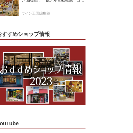
い”新提案！ 低アル＆微発泡『ゴー
ルドモスカート』登場
ワイン王国編集部
おすすめショップ情報
ouTube