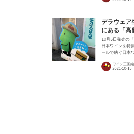
培していましたが
ルドネやメルロ
ぎ込み誕生した
デラウェア
な「ソラリス」シ
にある「高
お出迎え♪
10月5日発売の
日本ワインを特集
ールで紡ぐ日本ワ
（GI）の真価」
ワイン王国編
本」 このコー
で訪問した「高
リー」の最寄り駅
りると、山形県
みに、このきてけ.