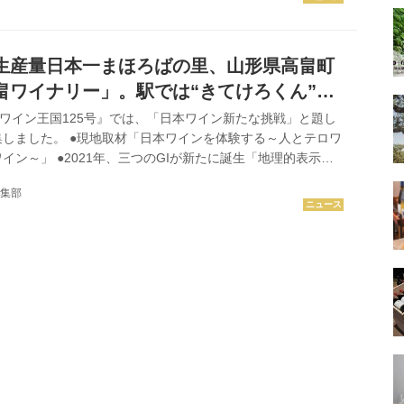
、80年代後半、大雪栽培に見舞われたピンチを機に、シャ
などの国際品種に植え替えを。そしてマンズワインの技術を注
のが、取材記事で紹介した「ソラリス」シリーズです。 そん
生産量日本一まほろばの里、山形県高畠町
リーズは今年...
畠ワイナリー」。駅では“きてけろくん”が
『ワイン王国125号』では、「日本ワイン新たな挑戦」と題し
しました。 ●現地取材「日本ワインを体験する～人とテロワ
イン～」 ●2021年、三つのGIが新たに誕生「地理的表示
 ●試飲企画「多彩な魅力発見！ 今すぐ飲もう 日本のワイン14
集部
ナーでは、同企画の中から現地取材「日本ワインを体験する」
畠ワイナリー」のオフショットを紹介します。 「高畠ワイナ
は、JR奥羽本線又は山形新幹線の「高畠駅」。ホームに降
おもてなし課長のきてけろくんがお出迎えしてくれます。ちな
..