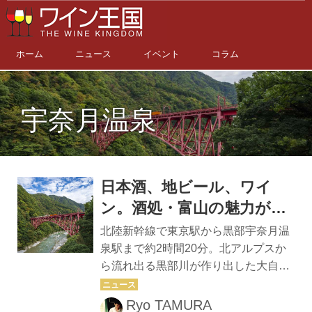
ホーム
ニュース
イベント
コラム
宇奈月温泉
日本酒、地ビール、ワイ
ン。酒処・富山の魅力がぎ
ゅっと詰まった 「黒部・宇
北陸新幹線で東京駅から黒部宇奈月温
奈月温泉 ぶらり町歩き」
泉駅まで約2時間20分。北アルプスか
ら流れ出る黒部川が作り出した大自然
と、湯煙上がる温泉、そして富山の美
酒＆美味が待つ峡谷の温泉郷へ、レッ
Ryo TAMURA