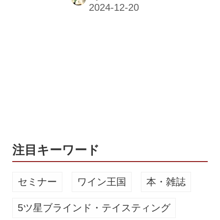
ツゴー！ 黒部川とともに開けた町並み
富山県東部、長野県に接する黒部市。
北アルプス連峰から流れ出る清廉な水
脈は黒部川となり、町は川の流れに沿
って富山湾へと開けています。黒部峡
谷の入り口に位置する緑深い大自然に
包まれた温泉街、それが今回の旅の目
的地、宇奈月温泉です。 101年の歴史
を誇る温泉街 宇奈月温泉の開湯は今か
ら101年前の1923（大正12）年に遡り
ます。町の多くの商店や温泉宿の創業
年がこの年であるわけは、温泉の...
注目キーワード
セミナー
ワイン王国
本・雑誌
5ツ星ブラインド・テイスティング