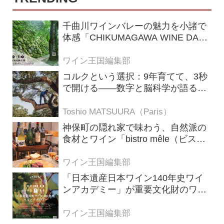
千曲川ワインバレーの魅力を小諸で
体感「CHIKUMAGAWA WINE DAYS
2026」9月5・6日に開催！！
ワイン王国編集部
コルクという選択：9年育てて、3秒
で開ける——数字と脳科学が語る栓
の理由
Toshio MATSUURA（Paris）
神保町の隠れ家で味わう、自然派の
食材とワイン「bistro mêle（ビスト
ロ メレ）」
ワイン王国編集部
「日本遺産日本ワイン140年史ワイ
ンアカデミー」が重要文化財のワイ
ナリー「牛久シャトー」で開講！
（2026年6月28日応募締め切り）
ワイン王国編集部