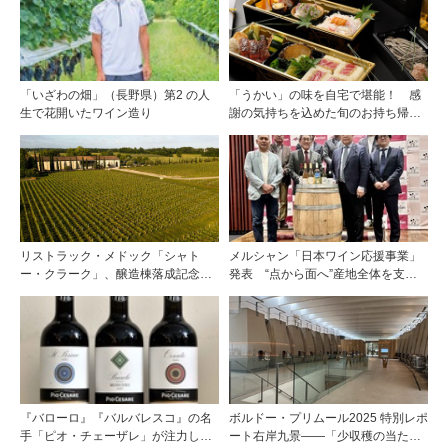
「いざわの畑」（長野県）第2 の人
「うかい」の味を自宅で堪能！ 感
生で花開いたワイン造り
謝の気持ちを込めた旬のお持ち帰り
料理
リストラック・メドック「シャト
メルシャン「日本ワイン応援事業」
ー・クラーク」、醸造棟落成記念夕
発表 “点から面へ”産地全体を支え
食会を開催
る新たな挑戦
『バローロ』『バルバレスコ』の名
ボルドー・プリムール2025 特別レポ
手「ピオ・チェーザレ」が注力し
ート右岸九景――「少収穫の当たり