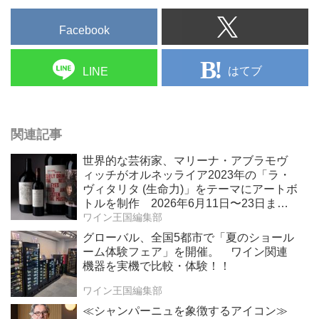
Facebook
はてブ
LINE
関連記事
世界的な芸術家、マリーナ・アブラモヴ
ィッチがオルネッライア2023年の「ラ・
ヴィタリタ (生命力)」をテーマにアートボ
トルを制作 2026年6月11日〜23日ま
で、ボナムス主催のオンラインオークシ
ワイン王国編集部
ョンで販売 収益金の全額をソロモン・
グローバル、全国5都市で「夏のショール
R・グッゲンハイム財団を通じてアート作
ーム体験フェア」を開催。 ワイン関連
品修復を支援
機器を実機で比較・体験！！
ワイン王国編集部
≪シャンパーニュを象徴するアイコン≫