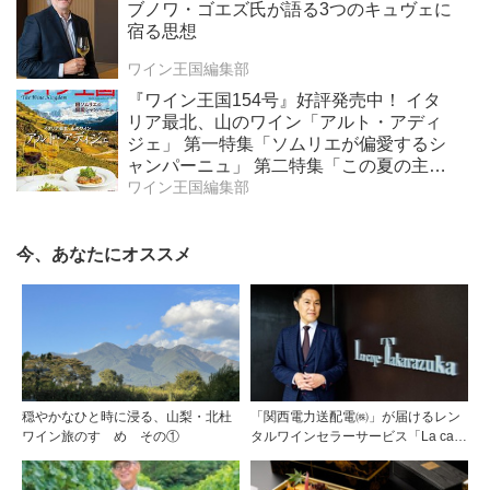
ブノワ・ゴエズ氏が語る3つのキュヴェに
宿る思想
ワイン王国編集部
『ワイン王国154号』好評発売中！ イタ
リア最北、山のワイン「アルト・アディ
ジェ」 第一特集「ソムリエが偏愛するシ
ャンパーニュ」 第二特集「この夏の主
役！ ナチュラルなロゼワイン」
ワイン王国編集部
今、あなたにオススメ
穏やかなひと時に浸る、山梨・北杜
「関西電力送配電㈱」が届けるレン
ワイン旅のすゝめ その①
タルワインセラーサービス「La cave
Takarazuka」を三ツ星レストランシ
ェフソムリエの塚元 晃氏が初訪問！