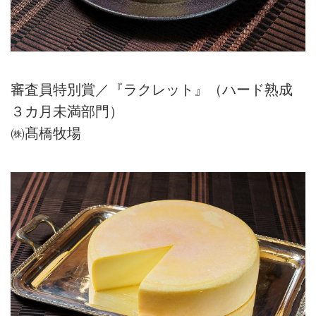
審査員特別賞／『ラクレット』（ハード熟成
３カ月未満部門）
㈱髙橋牧場