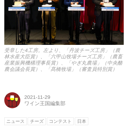
受章した4工房。左より、「丹波チーズ工房」（農
林水産大臣賞）、「六甲山牧場チーズ工房」（農畜
産業振興機構理事長賞）、「やぎ丸農場」（中央酪
農会議会長賞）、「髙橋牧場」（審査員特別賞）
2021-11-29
ワイン王国編集部
ニュース
チーズ
コンテスト
日本