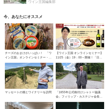
ワイン王国編集部
今、あなたにオススメ
チーズのおまけがいっぱい！ 「ワ
【ワイン王国 オンラインセミナー】
イン王国」オンラインセミナー・
11/25（金）19：00～開催！「日本
11/25（金）「日本ワイン『グランポ
ワイン「グランポレール」＆日本の
レール』＆日本のチーズ『雪印北海
チーズ（雪印北海道100シリーズ）
道100』で乾杯！」の【Aコース】
で乾杯！」★本数限定のワイン付き
（ワイン付き8000円）をお申し込み
チケットもご用意★
の方に、『雪印北海道100』チーズ
アソートをプレゼント！
マッセートの畑とワイナリーを訪問
「1855年公式格付けシャトー協議
会」フィリップ・カステジャ会長イ
ンタビュー 時間が価値を刻む——
1855年格付け、170年目の再評価