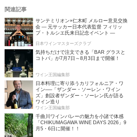
関連記事
サンテミリオン×仁木町 メルロー意見交換
会 ― 元サッカー日本代表監督 フィリッ
プ・トルシエ氏来日記念イベント ―
日本ワインマスターズクラブ
気持ちだけで注文できる「BAR グラスと
コトバ」が7月7日～8月3日まで開催！
ワイン王国編集部
日本料理に寄り添うカリフォルニア・ワ
イン──「ザンダー・ソーレン・ワイン
ズ」創設者ザンダー・ソーレン氏が語る
ワイン造り
ワイン王国編集部
千曲川ワインバレーの魅力を小諸で体感
「CHIKUMAGAWA WINE DAYS 2026」9
月5・6日に開催！！