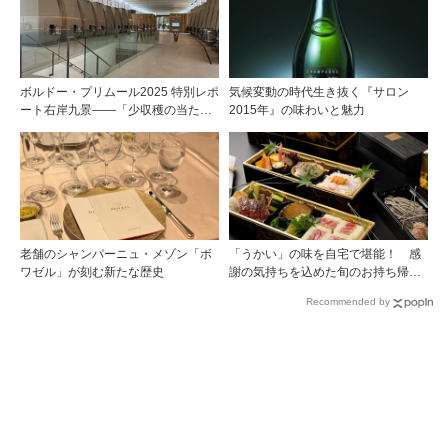
ボルドー・プリムール2025 特別レポ
気候変動の時代生き抜く『サロン
ート右岸九景――「少収穫の当たり
2015年』の味わいと魅力
年」を巡る旅 前編ポムロール／サ
ンテミリオン 有力9シャトー訪問記
老舗のシャンパーニュ・メゾン「ボ
「うかい」の味を自宅で堪能！ 感
ワゼル」が刻む新たな歴史
謝の気持ちを込めた旬のお持ち帰り
料理
Recommended by