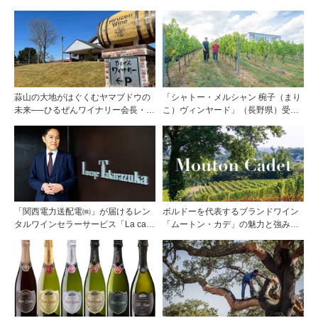
蒜山の大地がはぐくむヤマブドウの
「シャトー・メルシャン 椀子（まり
未来──ひるぜんワイナリー会長・植
こ）ヴィンヤード」（長野県）受け
木啓司氏が語る40年の挑戦
継がれ、そして拓く。新たなメルロ
の魅力
「関西電力送配電㈱」が届けるレン
ボルドーを代表するブランドワイン
タルワインセラーサービス「La cave
「ムートン・カデ」の魅力と強みを
Takarazuka」を三ツ星レストランシ
探る
ェフソムリエの塚元 晃氏が初訪問！