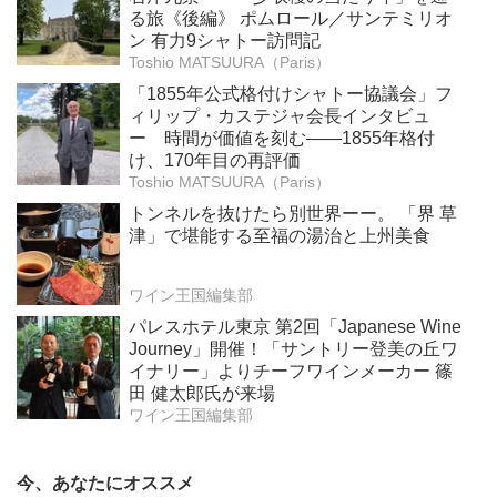
る旅《後編》 ポムロール／サンテミリオ
ン 有力9シャトー訪問記
Toshio MATSUURA（Paris）
「1855年公式格付けシャトー協議会」フ
ィリップ・カステジャ会長インタビュ
ー 時間が価値を刻む——1855年格付
け、170年目の再評価
Toshio MATSUURA（Paris）
トンネルを抜けたら別世界ーー。 「界 草
津」で堪能する至福の湯治と上州美食
ワイン王国編集部
パレスホテル東京 第2回「Japanese Wine
Journey」開催！「サントリー登美の丘ワ
イナリー」よりチーフワインメーカー 篠
田 健太郎氏が来場
ワイン王国編集部
今、あなたにオススメ