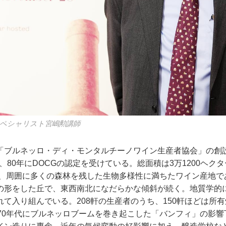
ペシャリスト宮嶋勲講師
「ブルネッロ・ディ・モンタルチーノワイン生産者協会」の創設
C、80年にDOCGの認定を受けている。総面積は3万1200ヘク
ルで、周囲に多くの森林を残した生物多様性に満ちたワイン産地
の形をした丘で、東西南北になだらかな傾斜が続く。地質学的
て入り組んでいる。208軒の生産者のうち、150軒ほどは所
970年代にブルネッロブームを巻き起こした「バンフィ」の影