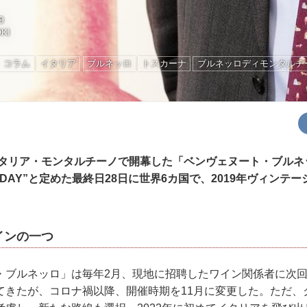
9
OKI
コラム
イタリア
ブルネッロ
トスカーナ
ブルネッロディモンタルチ
イタリア・モンタルチーノで開幕した「ベンヴェヌート・ブルネッ
O DAY”と定めた最終日28日に世界6カ国で、2019年ヴィンテー
。
インの一つ
・ブルネッロ」は毎年2月、現地に招聘したワイン関係者に次
てきたが、コロナ禍以降、開催時期を11月に変更した。ただ、