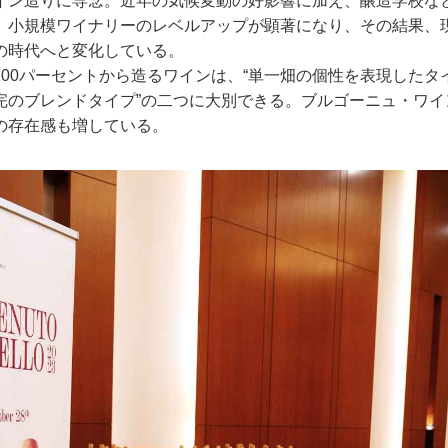
イン造りに専念。近年の気候変動の好影響に加え、醸造学校な
、小規模ワイナリーのレベルアップが顕著になり、その結果、
の時代へと変化している。
00パーセントから造るワインは、“単一畑の個性を表現したタイ
完のブレンドタイプ”の二つに大別できる。ブルゴーニュ・ワイ
の存在感も増している。