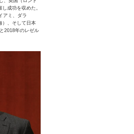
出し、英国（ロンド
催し成功を収めた。
イアミ、ダラ
海）、そして日本
2018年のレゼル