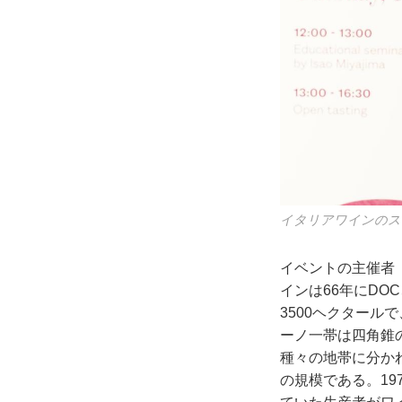
イタリアワインのス
イベントの主催者
インは66年にDO
3500ヘクター
ーノ一帯は四角錐
種々の地帯に分かれ
の規模である。1