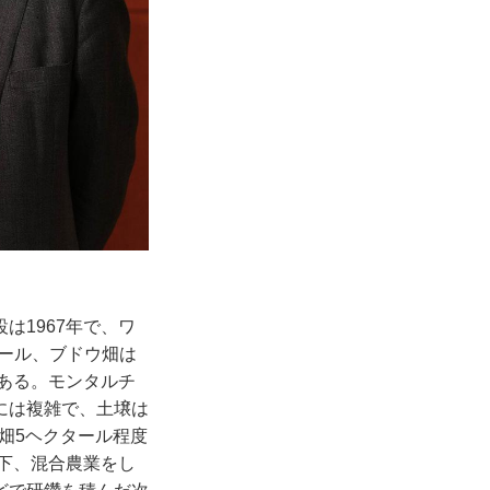
は1967年で、ワ
タール、ブドウ畑は
である。モンタルチ
には複雑で、土壌は
有畑5ヘクタール程度
響下、混合農業をし