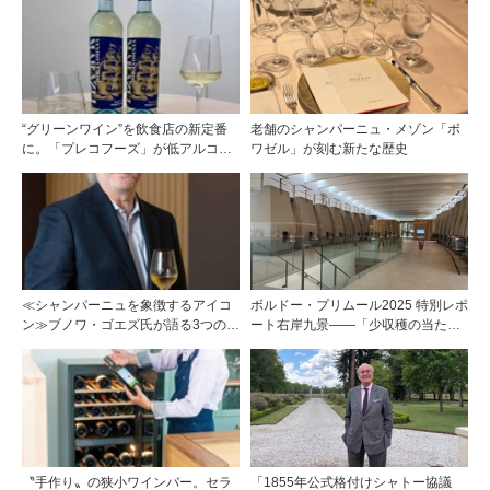
“グリーンワイン”を飲食店の新定番
老舗のシャンパーニュ・メゾン「ボ
に。「プレコフーズ」が低アルコー
ワゼル」が刻む新たな歴史
ルのポルトガル産ワインをPB展開
≪シャンパーニュを象徴するアイコ
ボルドー・プリムール2025 特別レポ
ン≫ブノワ・ゴエズ氏が語る3つのキ
ート右岸九景――「少収穫の当たり
ュヴェに宿る思想
年」を巡る旅 後編ポムロール／サ
ンテミリオン 有力9シャトー訪問記
〝手作り〟の狭小ワインバー。セラ
「1855年公式格付けシャトー協議