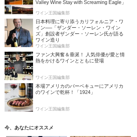
Valley Wine Stay with Screaming Eagle」
ワイン王国編集部
日本料理に寄り添うカリフォルニア・ワ
イン──「ザンダー・ソーレン・ワイン
ズ」創設者ザンダー・ソーレン氏が語る
ワイン造り
ワイン王国編集部
ファン大興奮＆垂涎！ 人気俳優が愛と情
熱をかけるワインとともに登場
ワイン王国編集部
本場アメリカのバーベキューにアメリカ
のワインで乾杯！「1924」
ワイン王国編集部
今、あなたにオススメ