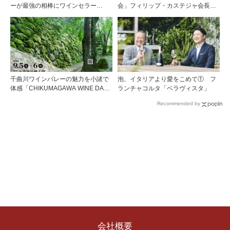
ーが最強の相棒にワインセラー
会」フィリップ・カステジャ会長イ
「Haier 」（ハイアール）
ンタビュー 時間が価値を刻む——
1855年格付け、170年目の再評価
千曲川ワインバレーの魅力を小諸で
泡、イタリアより愛をこめて① フ
体感「CHIKUMAGAWA WINE DAYS
ランチャコルタ「ベラヴィスタ」
2026」9月5・6日に開催！！
Recommended by
会社概要