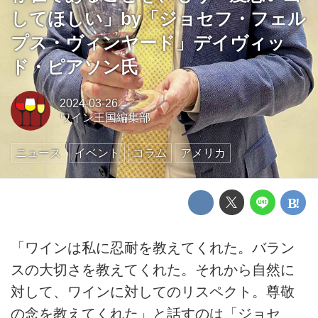
してほしい」by「ジョセフ・フェル
プス・ヴィンヤード」デイヴィッ
ド・ピアソン氏
2024-03-26
ワイン王国編集部
ニュース
イベント
コラム
アメリカ
「ワインは私に忍耐を教えてくれた。バラン
スの大切さを教えてくれた。それから自然に
対して、ワインに対してのリスペクト。尊敬
の念を教えてくれた」と話すのは「ジョセ