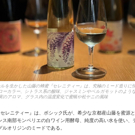
ールを生かした山藤の蜂蜜『セレニティー』は、究極のミード造りに
ローカラー、シトラス系の酸味、ジャスミンやベルガモットのよう
実のアロマ、グラス内の温度変化で蜜蝋や松ヤニの風味
『セレニティー』は、ボシック氏が、希少な京都産山藤を蜜源
ンス南部モンペリエの白ワイン用酵母、純度の高い水を使い、
グルオリジンのミードである。