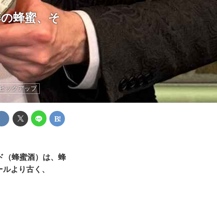
山藤の蜂蜜、そ
ピックアップ
ド（蜂蜜酒）は、蜂
ールより古く、