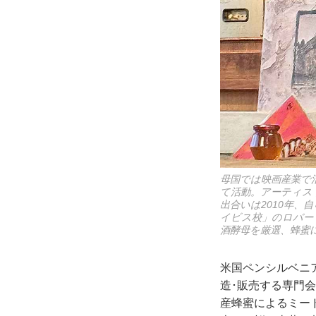
母国では映画産業で
て活動。アーティス
出合いは2010年
イビス校」のロバー
酒酵母を厳選、蜂蜜
米国ペンシルベニ
造･販売する専門
産蜂蜜によるミー