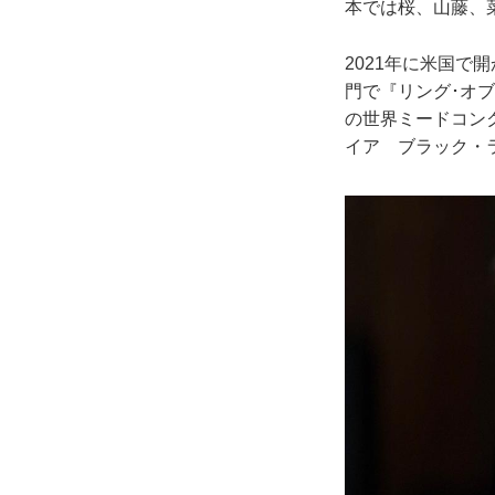
本では桜、山藤、
2021年に米国
門で『リング･オ
の世界ミードコンク
イア ブラック・