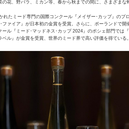
菜の花、野バラ、ミカン等、春から秋までの間に、さまざまな
で開かれたミード専門の国際コンクール『メイザー･カップ』のプ
ブ･ファイア』が日本初の金賞を受賞。さらに、ポーランドで開
ール『ミード･マッドネス･カップ 2024』のポシェ部門では『
ラベル』が金賞を受賞、世界のミード界で高い評価を得ている