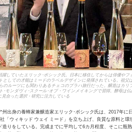
活躍していたエリック･ボシック氏。日本に移住してからは俳優やフ
トとしての才能はミードのラベルデザインに発揮されている。祖父
、自らのルーツにも関わりあるチェコのプラハ旅行だった。醸造はカリ
ト･モンダヴィ･スクール･オブ・ワインメイキングで習得。酵母は仏
に見合った選択・研究に注力している
ア州出身の養蜂家兼醸造家エリック･ボシック氏は、2017年に
会社「ウィキッド ウェイ ミード」を立ち上げ、良質な原料と環
ド造りをしている。完成までに平均して6カ月程度、そこに瓶