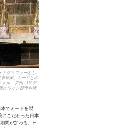
ォトグラファーとし
は養蜂家。ミードとの
フォルニア州「UCデ
産のワイン酵母や清
日本でミードを製
境にこだわった日本
熟期間が加わる。日