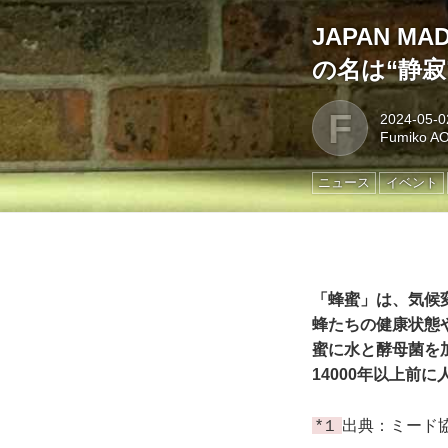
JAPAN M
の名は“静寂
F
2024-05-0
Fumiko A
ニュース
イベント
「蜂蜜」は、気候
蜂たちの健康状態
蜜に水と酵母菌を
14000年以上前
*１
出典：ミード