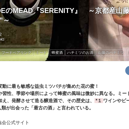
ADEのMEAD『SERENITY』 ～京都産
”～
2
OKI
フードペアリング
ミード
蜂蜜酒
ハチミツのお酒
山藤のハチミツ
変動に最も敏感な益虫ミツバチが集めた花の蜜！
や習性、季節や場所によって蜂蜜の風味は微妙に異なる。ミー
加え、発酵させて造る醸造酒で、その歴史は、
*１
ワインやビ
に人類が出会った「最古の酒」と言われている。
協会公式サイト