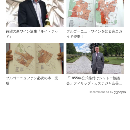
ルへようこそ！』出版記念セミナー
開催！
待望の新ワイン誕生『ルイ・ジャ
ブルゴーニュ・ワインを知る完全ガ
ド』
イド登場！
ブルゴーニュファン必読の本、完
「1855年公式格付けシャトー協議
成！
会」フィリップ・カステジャ会長イ
ンタビュー 時間が価値を刻む——
Recommended by
1855年格付け、170年目の再評価