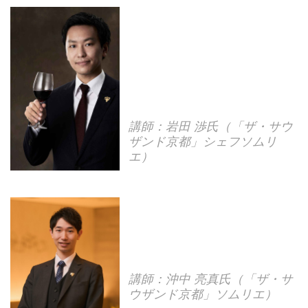
講師：岩田 渉氏（「ザ・サウ
ザンド京都」シェフソムリ
エ）
講師：沖中 亮真氏（「ザ・サ
ウザンド京都」ソムリエ）