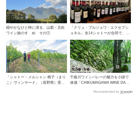
穏やかなひと時に浸る、山梨・北杜
「クリュ・ブルジョワ・エクセプシ
ワイン旅のすゝめ その①
ョネル」全14シャトーが合同で、ジ
ャーナリストを対象とした試飲会を
パリで開催
「シャトー・メルシャン 椀子（まり
千曲川ワインバレーの魅力を小諸で
こ）ヴィンヤード」（長野県）受け
体感「CHIKUMAGAWA WINE DAYS
継がれ、そして拓く。新たなメルロ
2026」9月5・6日に開催！！
Recommended by
の魅力