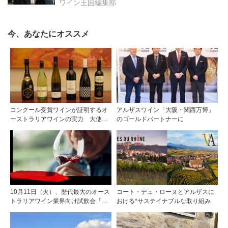
ワイン王国編集部
今、あなたにオススメ
コンクール受賞ワインが証明するオ
アルザスワイン「大阪・関西万博」
ーストラリアワインの実力 大使館
のゴールドパートナーに
でワイン会リポート
10月11日（火）、歴代最大のオース
コート・デュ・ローヌとアルザスに
トラリアワイン業界向け試飲会「東
おける*サステイナブルな取り組み
京トレード・テイスティング2022 」
を開催！