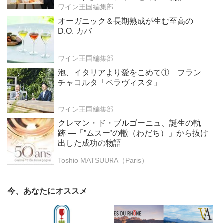
ワイン王国編集部
オーガニック＆長期熟成が生む至高の
D.O. カバ
ワイン王国編集部
泡、イタリアより愛をこめて① フラン
チャコルタ「ベラヴィスタ」
ワイン王国編集部
クレマン・ド・ブルゴーニュ、誕生の軌
跡 ―「”ムスー”の轍（わだち）」から抜け
出した成功の物語
Toshio MATSUURA（Paris）
今、あなたにオススメ