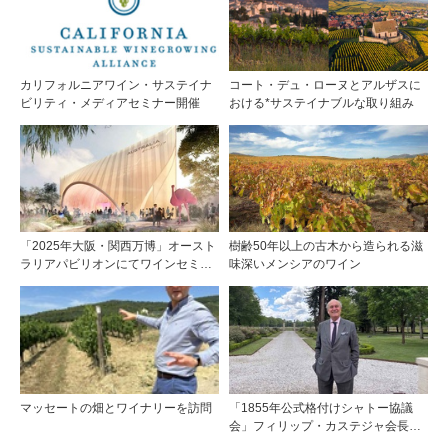
カリフォルニアワイン・サステイナ
コート・デュ・ローヌとアルザスに
ビリティ・メディアセミナー開催
おける*サステイナブルな取り組み
「2025年大阪・関西万博」オースト
樹齢50年以上の古木から造られる滋
ラリアパビリオンにてワインセミナ
味深いメンシアのワイン
ーを開催！！
マッセートの畑とワイナリーを訪問
「1855年公式格付けシャトー協議
会」フィリップ・カステジャ会長イ
ンタビュー 時間が価値を刻む——