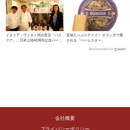
1855年格付け、170年目の再評価
イタリア・ヴェネト州の至宝「パス
旨味たっぷりチーズ！ オランダで愛
クア」。日本上陸40周年記念パーテ
される「ベームスター」
ィーを開催
Recommended by
会社概要
プライバシーポリシー