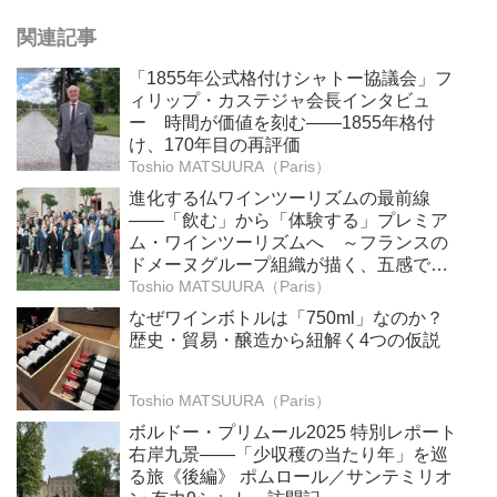
関連記事
「1855年公式格付けシャトー協議会」フ
ィリップ・カステジャ会長インタビュ
ー 時間が価値を刻む——1855年格付
け、170年目の再評価
Toshio MATSUURA（Paris）
進化する仏ワインツーリズムの最前線
――「飲む」から「体験する」プレミア
ム・ワインツーリズムへ ～フランスの
ドメーヌグループ組織が描く、五感で深
掘りする次世代のテロワール体験
Toshio MATSUURA（Paris）
なぜワインボトルは「750ml」なのか？
歴史・貿易・醸造から紐解く4つの仮説
Toshio MATSUURA（Paris）
ボルドー・プリムール2025 特別レポート
右岸九景――「少収穫の当たり年」を巡
る旅《後編》 ポムロール／サンテミリオ