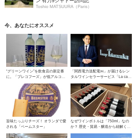
ン 有力9シャトー訪問記
Toshio MATSUURA（Paris）
今、あなたにオススメ
“グリーンワイン”を飲食店の新定番
「関西電力送配電㈱」が届けるレン
に。「プレコフーズ」が低アルコー
タルワインセラーサービス「La cave
ルのポルトガル産ワインをPB展開
Takarazuka」を三ツ星レストランシ
ェフソムリエの塚元 晃氏が初訪問！
旨味たっぷりチーズ！ オランダで愛
なぜワインボトルは「750ml」なの
される「ベームスター」
か？ 歴史・貿易・醸造から紐解く4
つの仮説