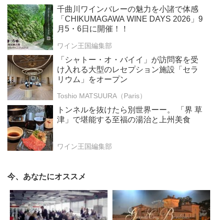
千曲川ワインバレーの魅力を小諸で体感
「CHIKUMAGAWA WINE DAYS 2026」9
月5・6日に開催！！
ワイン王国編集部
「シャトー・オ・バイイ」が訪問客を受
け入れる大型のレセプション施設「セラ
リウム」をオープン
Toshio MATSUURA（Paris）
トンネルを抜けたら別世界ーー。 「界 草
津」で堪能する至福の湯治と上州美食
ワイン王国編集部
今、あなたにオススメ