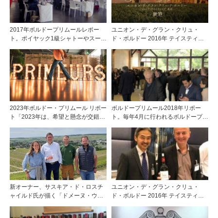
2017年ボルドープリムールレポー
ユニオン・デ・グラン・クリュ・
ト。ポイヤック1級シャトーやスーパ
ド・ボルドー 2016年 テイスティン
ーセカンドは"買い"のヴィンテージ
グ開催
2023年ボルドー・プリムール リポー
ボルドープリムール2018年リポー
ト「2023年は、希望と懸念が交錯す
ト。毎年4月に行われるボルドープリ
るミレジム」
ムールリポートの第２弾。
新オーナー、サスキア・ド・ロスチ
ユニオン・デ・グラン・クリュ・
ャイルド氏が描く「ドメーヌ・ウィ
ド・ボルドー 2016年 テイスティン
リアム・フェーヴル」の新時代
グで出合ったシャトー＜１＞