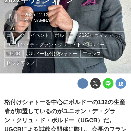
M
2025-12-12
Mie NAMBA
ニュース
イベント
ボルドー
2022年ヴィンテージ
ユニオン・デ・グラン・クリュ・ド・ボルドー
UGCB
ボルドー格付けシャトー
フランス
ピックアップ
格付けシャトーを中心にボルドーの132の生産
者が加盟しているのがユニオン・デ・グラ
ン・クリュ・ド・ボルドー（UGCB）だ。
UGCBによる試飲会開催に際し、会長のフラン