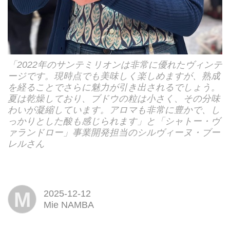
「2022年のサンテミリオンは非常に優れたヴィンテ
ージです。現時点でも美味しく楽しめますが、熟成
を経ることでさらに魅力が引き出されるでしょう。
夏は乾燥しており、ブドウの粒は小さく、その分味
わいが凝縮しています。アロマも非常に豊かで、し
っかりとした酸も感じられます」と「シャトー・ヴ
ァランドロー」事業開発担当のシルヴィーヌ・ブー
レルさん
M
2025-12-12
Mie NAMBA