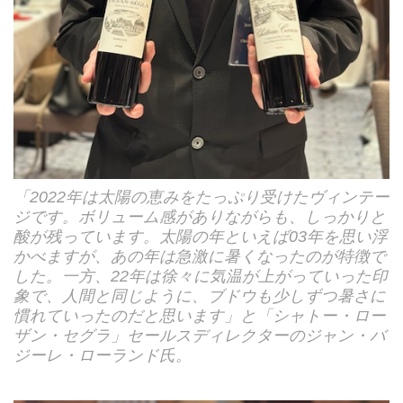
「2022年は太陽の恵みをたっぷり受けたヴィンテー
ジです。ボリューム感がありながらも、しっかりと
酸が残っています。太陽の年といえば03年を思い浮
かべますが、あの年は急激に暑くなったのが特徴で
した。一方、22年は徐々に気温が上がっていった印
象で、人間と同じように、ブドウも少しずつ暑さに
慣れていったのだと思います」と「シャトー・ロー
ザン・セグラ」セールスディレクターのジャン・バ
ジーレ・ローランド氏。