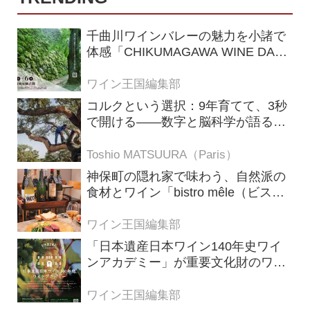
千曲川ワインバレーの魅力を小諸で
体感「CHIKUMAGAWA WINE DAYS
2026」9月5・6日に開催！！
ワイン王国編集部
コルクという選択：9年育てて、3秒
で開ける——数字と脳科学が語る栓
の理由
Toshio MATSUURA（Paris）
神保町の隠れ家で味わう、自然派の
食材とワイン「bistro mêle（ビスト
ロ メレ）」
ワイン王国編集部
「日本遺産日本ワイン140年史ワイ
ンアカデミー」が重要文化財のワイ
ナリー「牛久シャトー」で開講！
（2026年6月28日応募締め切り）
ワイン王国編集部