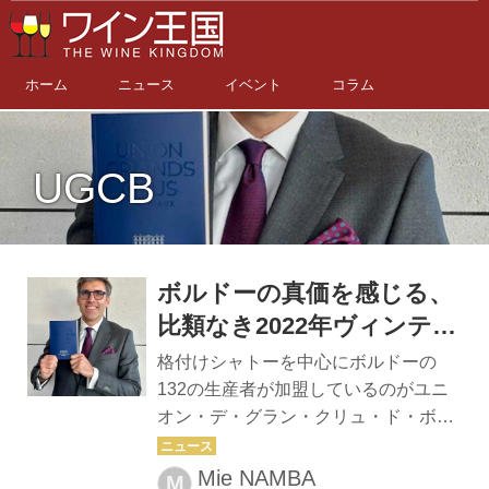
ホーム
ニュース
イベント
コラム
UGCB
ボルドーの真価を感じる、
比類なき2022年ヴィンテー
ジ
格付けシャトーを中心にボルドーの
132の生産者が加盟しているのがユニ
オン・デ・グラン・クリュ・ド・ボル
ドー（UGCB）だ。UGCBによる試飲
会開催に際し、会長のフランソワ=グ
Mie NAMBA
M