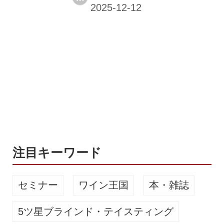
ザビエ・マロトー氏が来日。最新のヴ
ィンテージ、2022年について語った。
毎年日本で最新ヴィンテージの試飲会
を開催しているユニオン・デ・グラ
ン・クリュ・ド・ボルドー。今年は各
シャトーの2022年ヴィンテージが供さ
れた。会長のフランソワ=グザビエ・
マロトー氏は2022年を「比類なきヴィ
ンテージ」と評する。 この年の始まり
の冬は、気温が穏やかで適度に雨が降
った。続く春も温暖で芽吹きは10日ほ
ど早く、5月末の段階ですでに良...
注目キーワード
セミナー
ワイン王国
本・雑誌
5ツ星ブラインド・テイスティング