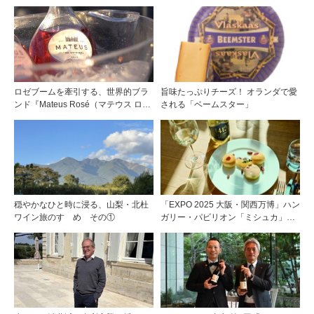
ロゼブームを牽引する、世界的ブラ
旨味たっぷりチーズ！ オランダで愛
ンド『Mateus Rosé（マテウス ロ
される「ベームスター」
ゼ』その美味しさの秘密
穏やかなひと時に浸る、山梨・北杜
「EXPO 2025 大阪・関西万博」ハン
ワイン旅のすゝめ その①
ガリー・パビリオン「ミシュカ」キ
ッチン＆バーがスゴイ！