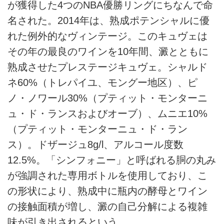
が獲得した4つのNBA優勝リングにちなんで命
名された。2014年は、熟成ポテンシャルに優
れた例外的なヴィンテージ。このキュヴェは
その年の最良のワインを10年間、澱とともに
熟成させたプレステージキュヴェ。シャルド
ネ60%（トレパイユ、モングー地区）、ピ
ノ・ノワール30%（プティット・モンターニ
ュ・ド・ランスおよびオーブ）、ムニエ10%
（プティット・モンターニュ・ド・ラン
ス）。ドザージュ8g/l、アルコール度数
12.5%。「シンフォニー」と呼ばれる胴の丸み
が強調された専用ボトルを使用しており、こ
の形状により、熟成中に瓶内の酵母とワイン
の接触面積が増し、澱の自己分解による複雑
味が引き出されるという。