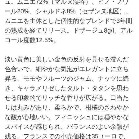
ュ。ムニエ72%（マルヌ渓谷）、ピノ・ノワ
ール20%、シャルドネ8%（セザンヌ地区）。
ムニエを主体とした個性的なブレンドで3年間
の熟成を経てリリース。ドザージュ8g/l、アル
コール度数12.5%。
淡い黄色に美しい金色の反射を見せる澄んだ
色合いで、細やかな気泡がエレガントに立ち
昇る。モモやフルーツのジャム、ナッツに続
き、キャラメリゼしたタルト・タタンを思わ
せる印象的でリッチな香りが広がる。口当た
りは丸みがあり、柔らかで、柑橘のさわやか
な酸が心地いい。フィニッシュには穏やかな
スパイスが感じられ、バランスのよい余韻が
残る。フランスでの小売価格は35ユーロで、