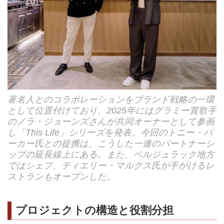
著名人とのコラボレーションをブランド戦略の一環
として位置付けており、2025年にはグラミー賞歌手
のノラ・ジョーンズさんが共同オーナーとして参画
し「This Life」シリーズを発表。今回のトニー・パ
ーカー氏との提携は、こうした一連のパートナーシ
ップの延長線上にある。また、ベルジュラック地方
ではシェフ、ティエリー・マルクス氏が手がけるレ
ストランもオープンした。
プロジェクトの構造と役割分担