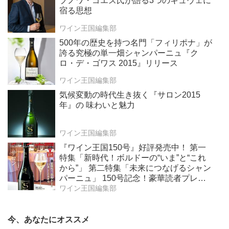
ブノワ・ゴエズ氏が語る3つのキュヴェに
宿る思想
ワイン王国編集部
500年の歴史を持つ名門「フィリポナ」が
誇る究極の単一畑シャンパーニュ『ク
ロ・デ・ゴワス 2015』リリース
ワイン王国編集部
気候変動の時代生き抜く『サロン2015
年』の 味わいと魅力
ワイン王国編集部
『ワイン王国150号』好評発売中！ 第一
特集「新時代！ボルドーの“いま”と“これ
から”」 第二特集「未来につなげるシャン
パーニュ」 150号記念！豪華読者プレゼ
ントも！
ワイン王国編集部
今、あなたにオススメ