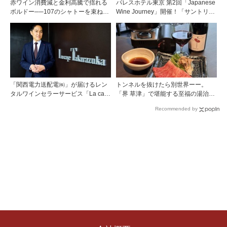
赤ワイン消費減と金利高騰で揺れる
パレスホテル東京 第2回「Japanese
ボルドー──107のシャトーを束ねる
Wine Journey」開催！「サントリー
グラン・セルクル会長が語る構造改
登美の丘ワイナリー」よりチーフワ
革
インメーカー 篠田 健太郎氏が来場
「関西電力送配電㈱」が届けるレン
トンネルを抜けたら別世界ーー。
タルワインセラーサービス「La cave
「界 草津」で堪能する至福の湯治と
Takarazuka」を三ツ星レストランシ
上州美食
Recommended by
ェフソムリエの塚元 晃氏が初訪問！