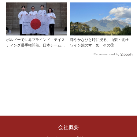
Takarazuka」を三ツ星レストランシ
ェフソムリエの塚元 晃氏が初訪問！
ボルドーで世界ブラインド・テイス
穏やかなひと時に浸る、山梨・北杜
ティング選手権開催。日本チームが4
ワイン旅のすゝめ その①
位入賞！
Recommended by
会社概要