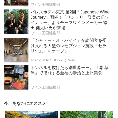
ワイン王国編集部
パレスホテル東京 第2回「Japanese Wine
Journey」開催！「サントリー登美の丘ワ
イナリー」よりチーフワインメーカー 篠
田 健太郎氏が来場
ワイン王国編集部
「シャトー・オ・バイイ」が訪問客を受
け入れる大型のレセプション施設「セラ
リウム」をオープン
Toshio MATSUURA（Paris）
トンネルを抜けたら別世界ーー。 「界 草
津」で堪能する至福の湯治と上州美食
ワイン王国編集部
今、あなたにオススメ