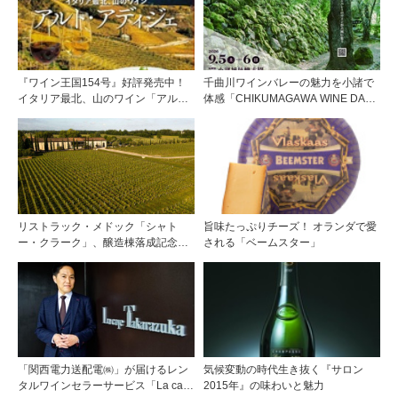
『ワイン王国154号』好評発売中！
千曲川ワインバレーの魅力を小諸で
イタリア最北、山のワイン「アル
体感「CHIKUMAGAWA WINE DAYS
ト・アディジェ」第一特集「ソムリ
2026」9月5・6日に開催！！
エが偏愛するシャンパーニュ」第二
特集「この夏の主役！ ナチュラルな
ロゼワイン」
リストラック・メドック「シャト
旨味たっぷりチーズ！ オランダで愛
ー・クラーク」、醸造棟落成記念夕
される「ベームスター」
食会を開催
「関西電力送配電㈱」が届けるレン
気候変動の時代生き抜く『サロン
タルワインセラーサービス「La cave
2015年』の味わいと魅力