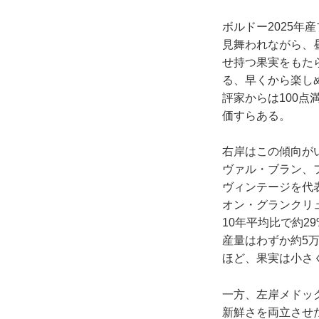
ボルドー2025
見舞われながら、
せ持つ果実をもた
る、早くから楽し
評家からは100点満
価すらある。
右岸はこの傾向が
ヴァル・ブラン、
ヴィンテージを代
オン・グランクリュの平
10年平均比で約2
産量はわずか約5
ほど、果実は小さ
一方、左岸メドッ
新鮮さを両立させ