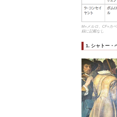
M=メルロ、CF=カ
録に記載なし
1. シャトー