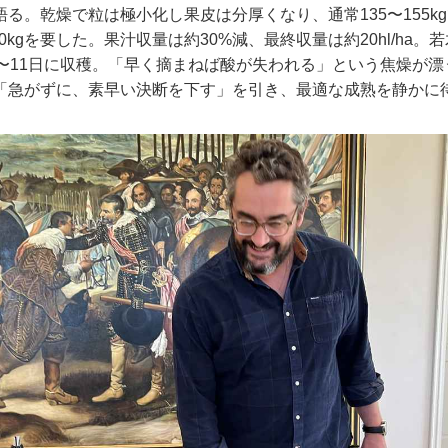
る。乾燥で粒は極小化し果皮は分厚くなり、通常135〜155kg
90kgを要した。果汁収量は約30%減、最終収量は約20hl/ha。
5〜11日に収穫。「早く摘まねば酸が失われる」という焦燥が
「急がずに、素早い決断を下す」を引き、最適な成熟を静かに