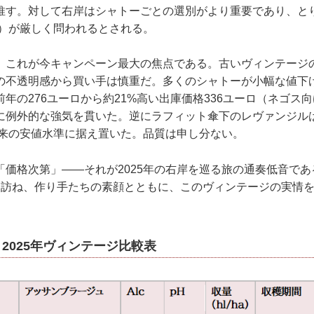
推す。対して右岸はシャトーごとの選別がより重要であり、と
パ）が厳しく問われるとされる。
、これが今キャンペーン最大の焦点である。古いヴィンテージ
の不透明感から買い手は慎重だ。多くのシャトーが小幅な値下
年の276ユーロから約21%高い出庫価格336ユーロ（ネゴス
に例外的な強気を貫いた。逆にラフィット傘下のレヴァンジルは
年以来の安値水準に据え置いた。品質は申し分ない。
「価格次第」――それが2025年の右岸を巡る旅の通奏低音で
を訪ね、作り手たちの素顔とともに、このヴィンテージの実情
 2025年ヴィンテージ比較表