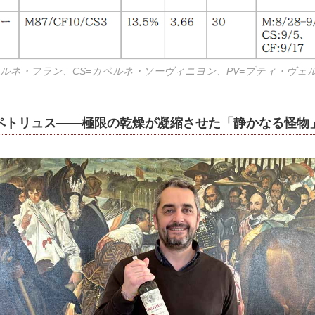
ベルネ・フラン、CS=カベルネ・ソーヴィニヨン、PV=プティ・ヴェ
・ペトリュス――極限の乾燥が凝縮させた「静かなる怪物