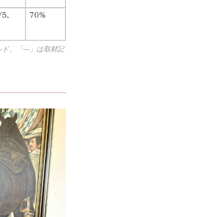
ルド。「—」は取材記
」