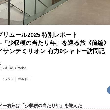
リムール2025 特別レポート
―「少収穫の当たり年」を巡る旅《前編》
／サンテミリオン 有力9シャトー訪問記
0
ATSUURA（Paris）
フランス
ボルドー
ルドー右岸は「少収穫の当たり年」を迎えた