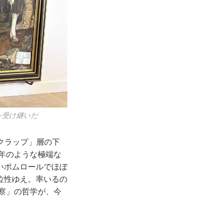
を受け継いだ
「クラップ」層の下
5年のような極端な
いポムロールでほぼ
位性ゆえ。率いるの
観察」の哲学が、今