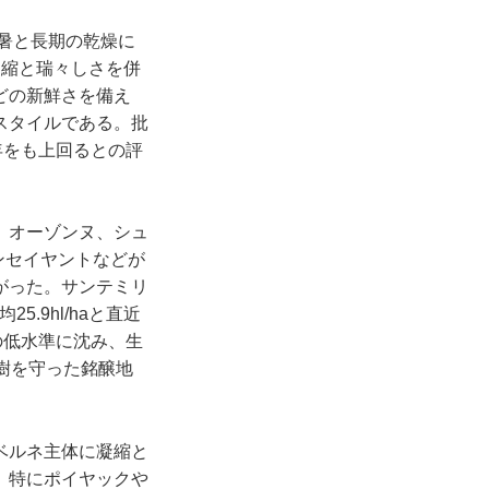
猛暑と長期の乾燥に
凝縮と瑞々しさを併
どの新鮮さを備え
スタイルである。批
0年をも上回るとの評
、オーゾンヌ、シュ
ンセイヤントなどが
がった。サンテミリ
5.9hl/haと直近
来の低水準に沈み、生
樹を守った銘醸地
ベルネ主体に凝縮と
、特にポイヤックや