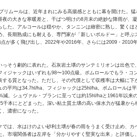
年産プリムールは、近年まれにみる高揚感とともに幕を開けた。
昼夜の大きな寒暖差と、干ばつ明けの8月末の絶妙な降雨が、
らした。アルコールは穏やか、タンニンは緻密に熟し、驚くほ
め、長期熟成にも耐える、専門家が「新しいボルドー」と呼ぶ
点が多く飛び出し、2022年や2016年、さらには2009・201
いっそう劇的に表れた。石灰岩土壌のサンテミリオンは出色で
フィジャックはいずれも98〜100点級。ポムロールでもラ・コ
表する質となった。ただし、その代償として収穫率は大幅に下
均は34.7hl/ha、フィジャックは25hl/ha。ポムロールは平均2
9%減。シュヴァル・ブランに至っては約15hl/haと1961年以
万5千本にとどまった。深い粘土質土壌の高い保水力が猛暑から
く、濃密になった。
クでは、水はけのよい砂利土壌が春の雨をうまく受け止め、カ
た。市場関係者は左岸を「分かりやすく堅実な出来」と評価し