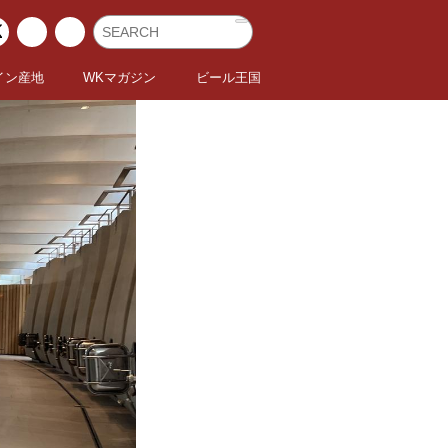
イン産地
WKマガジン
ビール王国