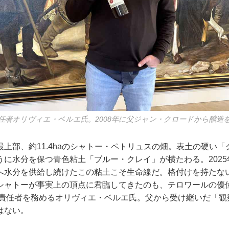
任者オリヴィエ・ベルエ氏。2008年に父ジャン・クロードから醸造
上部、約11.4haのシャトー・ペトリュスの畑。表土の硬い
うに水分を保つ青色粘土「ブルー・クレイ」が横たわる。202
へ水分を供給し続けたこの粘土こそ生命線だ。格付けを持たな
シャトーが事実上の頂点に君臨してきたのも、テロワールの優
醸造責任者を務めるオリヴィエ・ベルエ氏。父から受け継いだ「
はない。