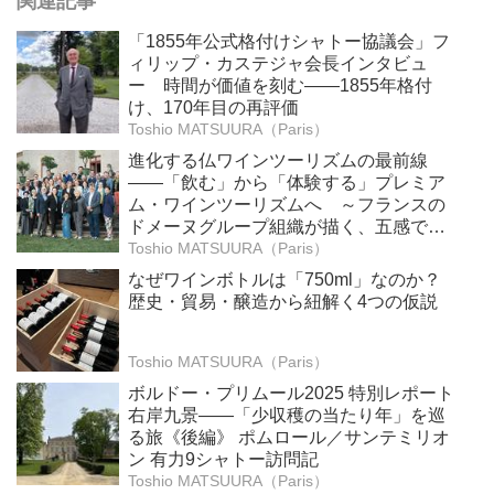
関連記事
「1855年公式格付けシャトー協議会」フ
ィリップ・カステジャ会長インタビュ
ー 時間が価値を刻む——1855年格付
け、170年目の再評価
Toshio MATSUURA（Paris）
進化する仏ワインツーリズムの最前線
――「飲む」から「体験する」プレミア
ム・ワインツーリズムへ ～フランスの
ドメーヌグループ組織が描く、五感で深
掘りする次世代のテロワール体験
Toshio MATSUURA（Paris）
なぜワインボトルは「750ml」なのか？
歴史・貿易・醸造から紐解く4つの仮説
Toshio MATSUURA（Paris）
ボルドー・プリムール2025 特別レポート
右岸九景――「少収穫の当たり年」を巡
る旅《後編》 ポムロール／サンテミリオ
ン 有力9シャトー訪問記
Toshio MATSUURA（Paris）