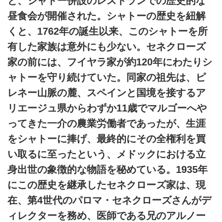
と、シャトー併設のレストランでの歴史的な
昼食会が開催された。シャトーの歴史を紐解
くと、1762年の誕生以来、このシャトーを所
有した家族は意外にも少ない。セネクローズ
家の前には、フイヤラ家が約120年にわたりシ
ャトーを守り続けていた。同家の祖先は、ピ
レネー山脈の麓、スペインと国境を接するア
リエージュ県からわずか11歳でマルゴーへや
ってきた一介の農業労働者であったが、生涯
をシャトーに捧げ、最終的にその全権利を買
い取るに至ったという、メドックにおける立
身出世の象徴的な物語を秘めている。1935年
にこの歴史を継承したセネクローズ家は、現
在、第4世代のパロマ・セネクローズさんがデ
ィレクターを務め、医師である兄のアルノー