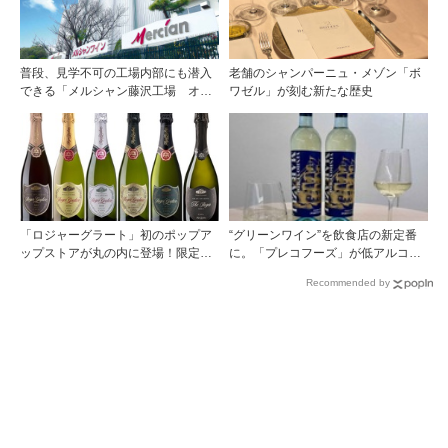
普段、見学不可の工場内部にも潜入
老舗のシャンパーニュ・メゾン「ボ
できる「メルシャン藤沢工場 オン
ワゼル」が刻む新たな歴史
ライン開放祭」を開催！
「ロジャーグラート」初のポップア
“グリーンワイン”を飲食店の新定番
ップストアが丸の内に登場！限定キ
に。「プレコフーズ」が低アルコー
ュヴェもグラスで楽しめる3日間
ルのポルトガル産ワインをPB展開
Recommended by