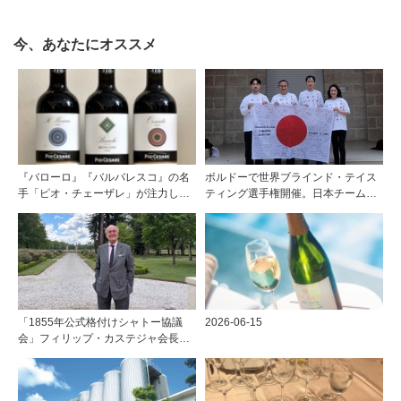
今、あなたにオススメ
『バローロ』『バルバレスコ』の名
ボルドーで世界ブラインド・テイス
手「ピオ・チェーザレ」が注力し
ティング選手権開催。日本チームが4
た“シングル・ヴィンヤード（単一
位入賞！
畑）”シリーズ！
「1855年公式格付けシャトー協議
2026-06-15
会」フィリップ・カステジャ会長イ
ンタビュー 時間が価値を刻む——
1855年格付け、170年目の再評価