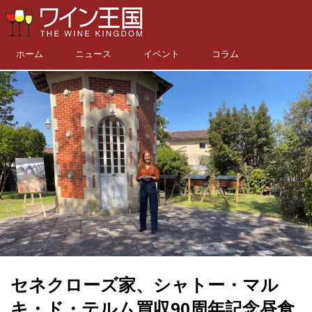
ホーム
ニュース
イベント
コラム
セネクローズ家、シャトー・マル
キ・ド・テルム買収90周年記念昼食