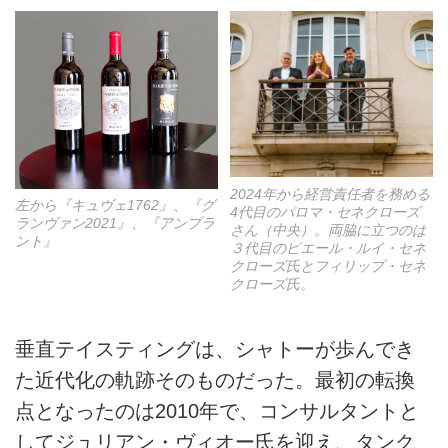
2024年から経営責任者を務める
左から『キュヴェ1762』、『グ
4代目のパロマ・セネクローズ
ランヴァン2021』、『アンプラ
さん（中央）。両脇に立つのは
ント』
３代目のピエール・ルイ・セネ
クローズ氏とフィリップ・セネ
クローズ氏。
垂直テイスティングは、シャトーが歩んでき
た近代化の軌跡そのものだった。最初の転換
点となったのは2010年で、コンサルタントと
してジュリアン・ヴィオー氏を迎え、タンク