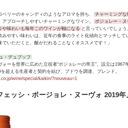
ロベリーのキャンディのようなアロマを持ち、
チャーミングな
、アプローチしやすいチャーミングなワイン。
ボジョレー・ヌ
りや味わいも毎年このワインが軸になる
と言っていいでしょう
飲みやすい味わいは、近年の食事のライト化傾向とマッチして
味でいただくと、酸がだれることなくオススメです！」
ュ・デュブッフ
ォーを世界に広めた立役者“ボジョレーの帝王”。設立は1967
00を超える生産者と契約を結び、ブドウを調達、ブレンド。
y.co.jp/wine/special/kaikin/?nouveau=1
ェッシ・ボージョレ・ヌーヴォ 2019年