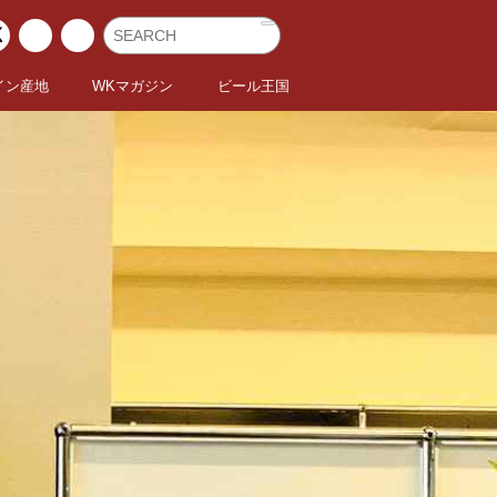
イン産地
WKマガジン
ビール王国