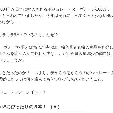
004年が日本に輸入されるボジョレー・ヌーヴォーが100万ケー
クと言われていましたが、今年はそれに比べてぐっと少ない40
っけから……。
キラキラ輝いているのは、なぜ？
ヌーヴォー”を謳えば売れた時代は、輸入業者も輸入商品を乱発
イテムを絞り込んで外れが少ない。だから輸入量減少の傾向は
いでしょうか」
ことだったのか！ つまり、安かろう悪かろうのボジョレー・
費者にとっては何を選んでも“ハズレが少ない”ということ。
きに。レッツ・テイスト！
パ”にぴったりの３本！ （Ａ）