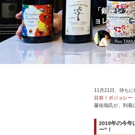
「銀座レカ
ョレー・ヌー
2019-11-2
Ryo TAM
ニュース
コラム
11月21日、待ち
目前！ボジョレー・
藤佑哉氏が、到着
2019年の今
ー”！