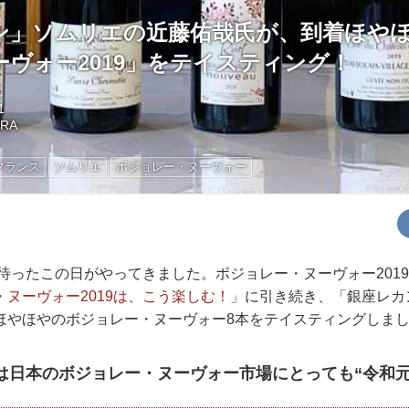
ン」ソムリエの近藤佑哉氏が、到着ほや
ヴォー2019」をテイスティング！
1
URA
フランス
ソムリエ
ボジョレー・ヌーヴォー
に待ったこの日がやってきました。ボジョレー・ヌーヴォー20
ヌーヴォー2019は、こう楽しむ！」
に引き続き、「銀座レカ
ほやほやのボジョレー・ヌーヴォー8本をテイスティングしま
年は日本のボジョレー・ヌーヴォー市場にとっても“令和