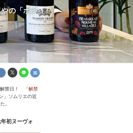
ほやの「ボジ
19解禁日！
「解禁
ン」ソムリエの近
した。
元年初ヌーヴォ