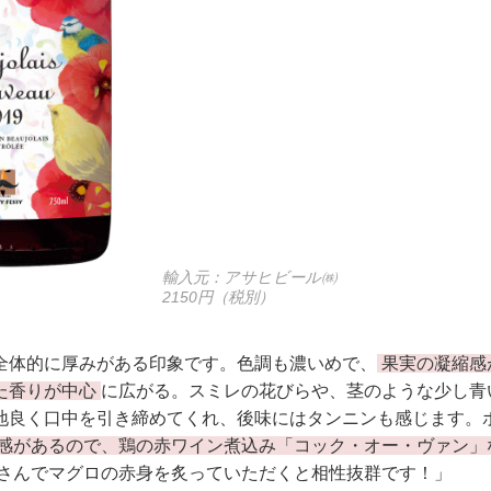
輸入元：アサヒビール㈱
2150円（税別）
全体的に厚みがある印象です。色調も濃いめで、
果実の凝縮感
た香りが中心
に広がる。スミレの花びらや、茎のような少し青
地良く口中を引き締めてくれ、後味にはタンニンも感じます。
感があるので、鶏の赤ワイン煮込み「コック・オー・ヴァン」
さんでマグロの赤身を炙っていただくと相性抜群です！」