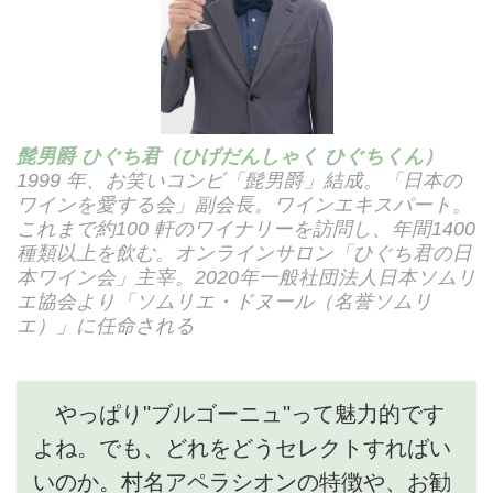
髭男爵 ひぐち君（ひげだんしゃく ひぐちくん）
1999 年、お笑いコンビ「髭男爵」結成。「日本の
ワインを愛する会」副会長。ワインエキスパート。
これまで約100 軒のワイナリーを訪問し、年間1400
種類以上を飲む。オンラインサロン「ひぐち君の日
本ワイン会」主宰。2020年一般社団法人日本ソムリ
エ協会より「ソムリエ・ドヌール（名誉ソムリ
エ）」に任命される
やっぱり"ブルゴーニュ"って魅力的です
よね。でも、どれをどうセレクトすればい
いのか。村名アペラシオンの特徴や、お勧