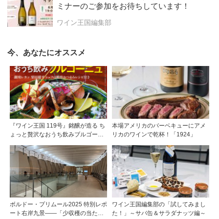
ミナーのご参加をお待ちしています！
ワイン王国編集部
今、あなたにオススメ
『ワイン王国 119号』銘醸が造る ち
本場アメリカのバーベキューにアメ
ょっと贅沢なおうち飲みブルゴーニ
リカのワインで乾杯！「1924」
ュ／日本ワインをとことん楽しむ！
／ワイン好きにぜひ飲んでいただき
たい日本酒
ボルドー・プリムール2025 特別レポ
ワイン王国編集部の「試してみまし
ート右岸九景――「少収穫の当たり
た！」～サバ缶＆サラダナッツ編～