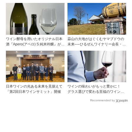
年」を巡る旅 前編ポムロール／サ
ンテミリオン 有力9シャトー訪問記
ワイン酵母を用いたオリジナル日本
蒜山の大地がはぐくむヤマブドウの
酒『Apero(アペロ) S 純米吟醸』が発
未来──ひるぜんワイナリー会長・植
売中
木啓司氏が語る40年の挑戦
日本ワインの光ある未来を見据えて
ワインの味わいがもっと豊かに！
「第2回日本ワインサミット」開催
グラス選びで変わる至福のワイン時
間
Recommended by