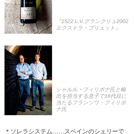
『1522 L.V.グランクリュ2002
エクストラ・ブリュット』
シャルル・フィリポナ氏と輸
出を担当する息子で16代目に
当たるフランソワ・フィリポ
ナ氏
＊ソレラシステム……スペインのシェリーで