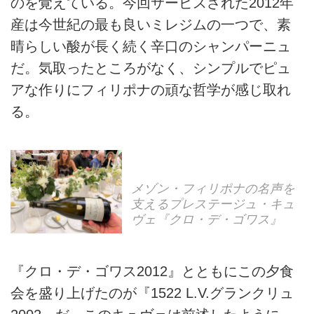
のを覚えている。今回サービスされた2012年
産は今世紀の最も良いミレジムの一つで、素
晴らしい酸が長く続く辛口のシャンパーニュ
だ。気取ったところがなく、シンプルでピュ
アな作りにフィリポナの頑な哲学が感じ取れ
る。
メゾン・フィリポナの名声を
支えるプレステージュ・キュ
ヴェ『クロ・デ・ゴワス』
『クロ・デ・ゴワス2012』とともにこの夕食
会を盛り上げたのが『1522 L.V.グランクリュ