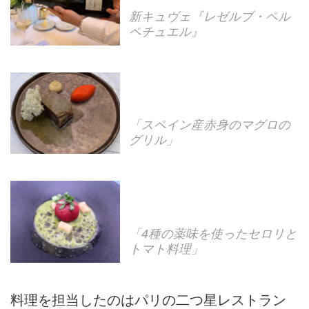
新キュヴェ『レゼルブ・ペル
ペチュエル』
「スペイン産赤身のマグロの
グリル」
「4種の薬味を使ったセロリと
トマト料理」
料理を担当したのはパリの二つ星レストラン