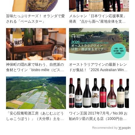
旨味たっぷりチーズ！ オランダで愛
メルシャン「日本ワイン応援事業」
される「ベームスター」
発表 “点から面へ”産地全体を支え
る新たな挑戦
神保町の隠れ家で味わう、自然派の
オーストラリアワインの最新トレン
食材とワイン「bistro mêle（ビスト
ドが集結！「2026 Australian Wine
ロ メレ）」
Roadshow Japan」9月に全国4都市
で開催
「安心院葡萄酒工房（あじむぶどう
ワイン王国 2017年7月号／No.99 お
しゅこうぼう）」（大分県）土を作
勧め5ツ星の買える店（1000円台で
り、ブドウに向き合い―畑の進化が
見つけた冷やして美味しい赤ワイ
Recommended by
ワインに実を結ぶ
ン）