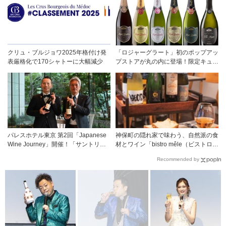
感で深掘りする次世代のテロワール体
験
クリュ・ブルジョワ2025年格付け発
「ロジャーグラート」初のポップアッ
表厳格化で170シャトーに大幅減少
プストアが丸の内に登場！限定キュヴ
ェもグラスで楽しめる3日間
パレスホテル東京 第2回「Japanese
神保町の隠れ家で味わう、自然派の食
Wine Journey」開催！「サントリー
材とワイン「bistro mêle（ビストロ
登美の丘ワイナリー」よりチーフワイ
メレ）」
Recommended by
ンメーカー 篠田 健太郎氏が来場