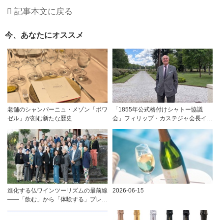
記事本文に戻る
今、あなたにオススメ
老舗のシャンパーニュ・メゾン「ボワ
「1855年公式格付けシャトー協議
ゼル」が刻む新たな歴史
会」フィリップ・カステジャ会長イン
タビュー 時間が価値を刻む——
1855年格付け、170年目の再評価
進化する仏ワインツーリズムの最前線
2026-06-15
――「飲む」から「体験する」プレミ
アム・ワインツーリズムへ ～フラン
スのドメーヌグループ組織が描く、五