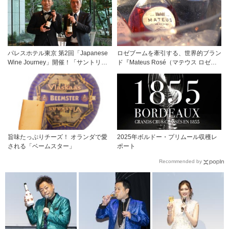
か計7アイテムのワインペアリング
パレスホテル東京 第2回「Japanese
ロゼブームを牽引する、世界的ブラン
Wine Journey」開催！「サントリー
ド『Mateus Rosé（マテウス ロゼ』
登美の丘ワイナリー」よりチーフワイ
その美味しさの秘密
ンメーカー 篠田 健太郎氏が来場
旨味たっぷりチーズ！ オランダで愛
2025年ボルドー・プリムール収穫レ
される「ベームスター」
ポート
Recommended by