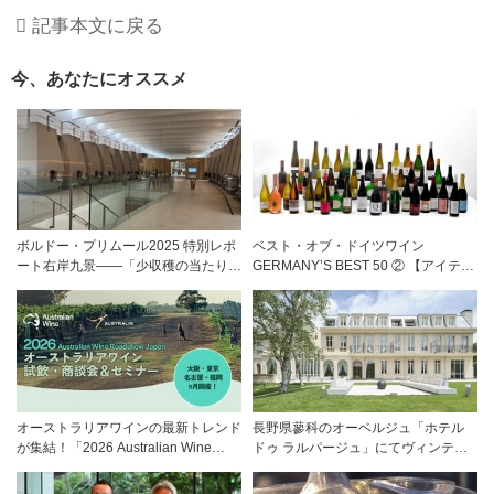
記事本文に戻る
今、あなたにオススメ
ボルドー・プリムール2025 特別レポ
ベスト・オブ・ドイツワイン
ート右岸九景――「少収穫の当たり
GERMANY’S BEST 50 ② 【アイテム
年」を巡る旅 後編ポムロール／サン
紹介編】！
テミリオン 有力9シャトー訪問記
オーストラリアワインの最新トレンド
長野県蓼科のオーベルジュ「ホテル
が集結！「2026 Australian Wine
ドゥ ラルパージュ」にてヴィンテー
Roadshow Japan」9月に全国4都市
ジワインと美食のイベントを開催。
で開催
『シャトー・ペトリュス 1976年』ほ