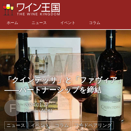
ホーム
ニュース
イベント
コラム
「クインテッサ」と「ファヴィア」
――パートナーシップを締結
F
2024-01-17
Fumiko AOKI
ニュース
イベント
コラム
フードペアリング