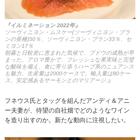
『イルミネーション 2022年』
ソーヴィニヨン・ムスケー(ソーヴィニヨン・ブラ
ンの亜種)50％、ソーヴィニヨン・ブラン33％、セ
ミヨン17％
朝霧と日較差に恵まれた気候で、ブドウの成熟が早
まった。アロマ豊かで、フレッシュな果実味と完璧
な酸味を備え、食に寄り添うハーブ系のニュアンス
も魅力。生産量は2000ケースで、輸入量は80ケー
ス。安定感あるサーモンとのマリアージュ
フネウス氏とタッグを組んだアンディ＆アニ
ー夫妻が、待望の自社畑でどのようなワイン
を造り出すのか。新たな動向に注視したい。