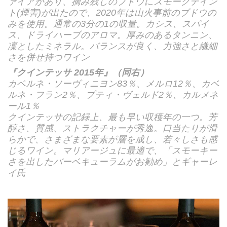
ァイアがあり、摘み残しのブドウにスモークテイン
ト(煙害)が出たので、2020年は山火事前のブドウの
みを使用。通常の3分の1の収量。カシス、スパイ
ス、ドライハーブのアロマ。厚みのあるタンニン、
凜としたミネラル。バランスが良く、力強さと繊細
さを併せ持つワイン
『クインテッサ 2015年』（同右）
カベルネ・ソーヴィニヨン83％、メルロ12％、カベ
ルネ・フラン2％、プティ・ヴェルド2％、カルメネ
ール1％
クインテッサの記録上、最も早い収穫年の一つ。芳
醇さ、質感、ストラクチャーが秀逸。口当たりが滑
らかで、さまざまな要素が層を成し、若々しさも感
じるワイン。マリアージュに最適で、「スモーキー
さを出したバーベキューラムがお勧め」とギャーレ
イ氏