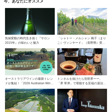
今、あなたにオススメ
気候変動の時代生き抜く『サロン
「シャトー・メルシャン 椀子（まり
2015年』の味わいと魅力
こ）ヴィンヤード」（長野県）受け
継がれ、そして拓く。新たなメルロ
の魅力
オーストラリアワインの最新トレン
トンネルを抜けたら別世界ーー。
ドが集結！「2026 Australian Wine
「界 草津」で堪能する至福の湯治と
Roadshow Japan」9月に全国4都市
上州美食
で開催