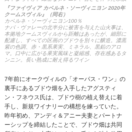
『ファイヴィア カベルネ・ソーヴィニヨン 2020年
クームスヴィル』（同右）
カベルネ・ソーヴィニヨン100％
ナパ・ヴァレーの北半分に被害を与えた山火事は、
本拠地クームスヴィルから距離はあったが、細部に
配慮し、すべての区画のブドウを別々に醸造。濃黒
紫の色調、赤・黒系果実、ミネラル、黒鉛のアロ
マ。口中に広がる果実風味と凝縮感、存在感あるタ
ンニン。長い熟成に耐え得るワイン
7年前にオークヴィルの「オーパス・ワン」の
裏手にあるブドウ畑を入手したアグスティ
ン・フネウス氏は、ブドウ樹の植え替えに着
手し、新規ワイナリーの構想を練っていた。
昨年初め、アンディ＆アニー夫妻とパートナ
ーシップを締結したことで、ブドウ畑は共同