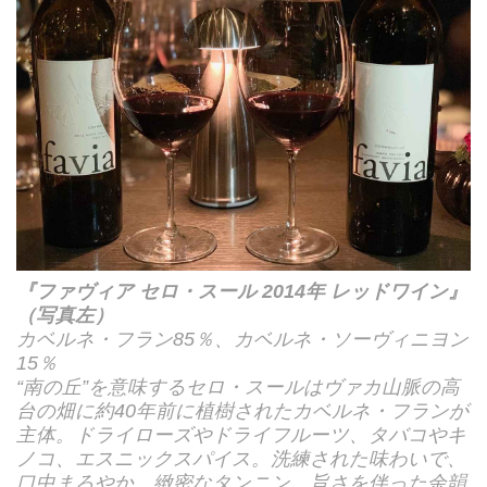
『ファヴィア セロ・スール 2014年 レッドワイン』
（写真左）
カベルネ・フラン85％、カベルネ・ソーヴィニヨン
15％
“南の丘”を意味するセロ・スールはヴァカ山脈の高
台の畑に約40年前に植樹されたカベルネ・フランが
主体。ドライローズやドライフルーツ、タバコやキ
ノコ、エスニックスパイス。洗練された味わいで、
口中まろやか。緻密なタンニン、旨さを伴った余韻