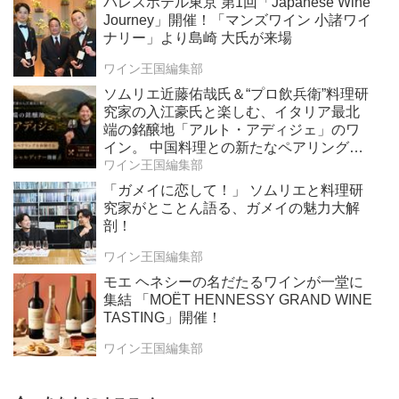
パレスホテル東京 第1回「Japanese Wine
Journey」開催！「マンズワイン 小諸ワイ
ナリー」より島崎 大氏が来場
ワイン王国編集部
ソムリエ近藤佑哉氏＆“プロ飲兵衛”料理研
究家の入江豪氏と楽しむ、イタリア最北
端の銘醸地「アルト・アディジェ」のワ
イン。 中国料理との新たなペアリングを
体験する、一夜限りのスペシャルディナ
ワイン王国編集部
ーを2026年6月19日（金）開催！
「ガメイに恋して！」 ソムリエと料理研
究家がとことん語る、ガメイの魅力大解
剖！
ワイン王国編集部
モエ ヘネシーの名だたるワインが一堂に
集結 「MOËT HENNESSY GRAND WINE
TASTING」開催！
ワイン王国編集部