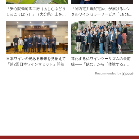
「安心院葡萄酒工房（あじむぶどう
「関西電力送配電㈱」が届けるレン
しゅこうぼう）」（大分県）土を作
タルワインセラーサービス「La cave
り、ブドウに向き合い―畑の進化が
Takarazuka」を三ツ星レストランシ
ワインに実を結ぶ
ェフソムリエの塚元 晃氏が初訪問！
日本ワインの光ある未来を見据えて
進化する仏ワインツーリズムの最前
「第2回日本ワインサミット」開催
線――「飲む」から「体験する」プ
レミアム・ワインツーリズムへ ～
Recommended by
フランスのドメーヌグループ組織が
描く、五感で深掘りする次世代のテ
ロワール体験