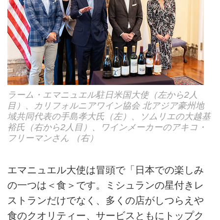
ラーム・エマニュエル駐日米国大使（左から2人
目）、カリフォルニアワイン協会 北アジア豪州地
域共同代表の手島孝大氏（左）、ソムリエの大越基
裕氏（右から2人目）、ワインメーカーのアキコ・
フリーマンさん （右）
エマニュエル大使は冒頭で「日本での楽しみ
の一つは＜食＞です。ミシュランの星付きレ
ストランだけでなく、多くの店がしつらえや
食のクオリティー、サービスともにトップク