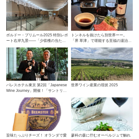
SETTE」がリニューアルオープン！
ボルドー・プリムール2025 特別レポ
トンネルを抜けたら別世界ーー。
ート右岸九景――「少収穫の当たり
「界 草津」で堪能する至福の湯治と
年」を巡る旅 後編ポムロール／サ
上州美食
ンテミリオン 有力9シャトー訪問記
パレスホテル東京 第2回「Japanese
世界ワイン産業の現状 2025
Wine Journey」開催！「サントリー
登美の丘ワイナリー」よりチーフワ
インメーカー 篠田 健太郎氏が来場
旨味たっぷりチーズ！ オランダで愛
蓼科の森に佇むオーベルジュで触れ