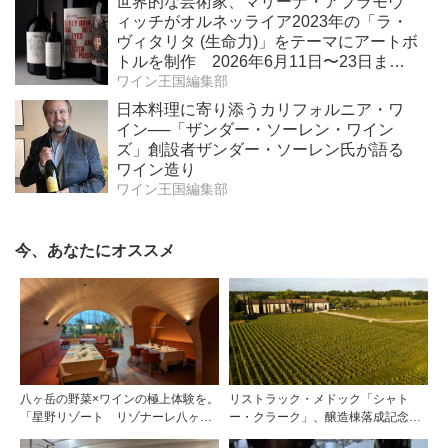
世界的な芸術家、マリーナ・アブラモヴ
ィッチがオルネッライア2023年の「ラ・
ヴィタリタ (生命力)」をテーマにアートボ
トルを制作 2026年6月11日〜23日ま
で、ボナムス主催のオンラインオークシ
ワイン王国編集部
ョンで販売 収益金の全額をソロモン・
日本料理に寄り添うカリフォルニア・ワ
R・グッゲンハイム財団を通じてアート作
イン──「ザンダー・ソーレン・ワイン
品修復を支援
ズ」創設者ザンダー・ソーレン氏が語る
ワイン造り
ワイン王国編集部
今、あなたにオススメ
八ヶ岳の野菜×ワインの極上体験を。
リストラック・メドック「シャト
「星野リゾート リゾナーレ八ヶ
ー・クラーク」、醸造棟落成記念夕
岳」のメインダイニング「OTTO
食会を開催