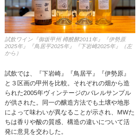
試飲ワイン『御坂甲州 樽醗酵2011年』『伊勢原
2025年』『鳥居平2025年』『下岩崎2025年』（左
から）
試飲では、『下岩崎』『鳥居平』『伊勢原』
と３区画の甲州を比較。それぞれの畑から造
られた2005年ヴィンテージのバレルサンプル
が供された。同一の醸造方法でも土壌や地形
によって味わいが異なることが示され、MWた
ちは香りや酸の質感、構造の違いについて活
発に意見を交わした。