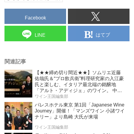
Facebook
はてブ
LINE
関連記事
【★★締め切り間近★★】ソムリエ近藤
佑哉氏＆“プロ飲兵衛”料理研究家の入江豪
氏と楽しむ、イタリア最北端の銘醸地
「アルト・アディジェ」のワイン。 中国
料理との新たなペアリングを体験する、
ワイン王国編集部
一夜限りのスペシャルディナーを2026年6
パレスホテル東京 第1回「Japanese Wine
月19日（金）開催！
Journey」開催！「マンズワイン 小諸ワイ
ナリー」より島崎 大氏が来場
ワイン王国編集部