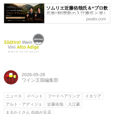
ソムリエ近藤佑哉氏＆“プロ飲
兵衛”料理家の入江豪氏と楽し
む イタリア最北端の銘醸地
peatix.com
「アルト・アディジェ」のワ
イン 中国料理との新たなペア
リングを体験する、一夜限り
のスペシャルディナー開催
ソムリエ近藤佑哉氏＆&ldquo;プ
ロ飲兵衛&rdquo;料理家の入江豪
氏と楽しむ
イタリア最北端の銘醸地「アル
ト・アディジェ」のワイン
2026-05-28
中国料理との新たなペアリングを
ワイン王国編集部
体験する、一... powered by
Peatix : More than a ticket.
ニュース
イベント
フードペアリング
イタリア
アルト・アディジェ
近藤佑哉
入江豪
まるかくさん 自由が丘店