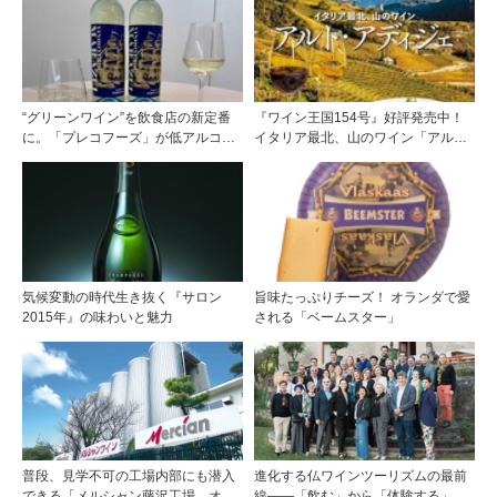
“グリーンワイン”を飲食店の新定番
『ワイン王国154号』好評発売中！
に。「プレコフーズ」が低アルコー
イタリア最北、山のワイン「アル
ルのポルトガル産ワインをPB展開
ト・アディジェ」第一特集「ソムリ
エが偏愛するシャンパーニュ」第二
特集「この夏の主役！ ナチュラルな
ロゼワイン」
気候変動の時代生き抜く『サロン
旨味たっぷりチーズ！ オランダで愛
2015年』の味わいと魅力
される「ベームスター」
普段、見学不可の工場内部にも潜入
進化する仏ワインツーリズムの最前
できる「メルシャン藤沢工場 オン
線――「飲む」から「体験する」プ