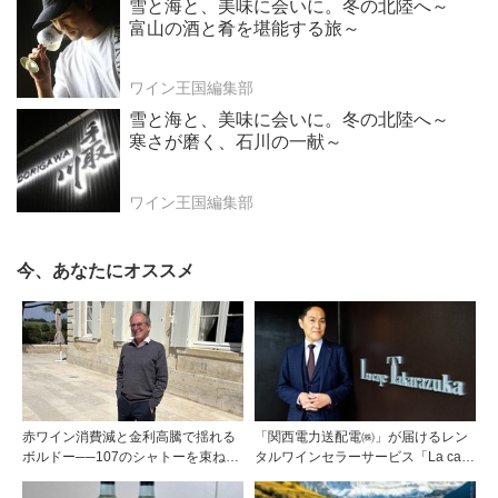
雪と海と、美味に会いに。冬の北陸へ～
富山の酒と肴を堪能する旅～
ワイン王国編集部
雪と海と、美味に会いに。冬の北陸へ～
寒さが磨く、石川の一献～
ワイン王国編集部
今、あなたにオススメ
赤ワイン消費減と金利高騰で揺れる
「関西電力送配電㈱」が届けるレン
ボルドー──107のシャトーを束ねる
タルワインセラーサービス「La cave
グラン・セルクル会長が語る構造改
Takarazuka」を三ツ星レストランシ
革
ェフソムリエの塚元 晃氏が初訪問！