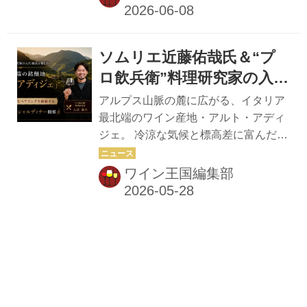
料理との新たなペアリング
ラン、ピノ・グリージョ、ゲヴュルツ
を体験する、一夜限りのス
トラミネールなど、多彩な品種から、
ペシャルディナーを2026年
繊細さと凝縮感を兼ね備えた高品質な
ソムリエ近藤佑哉氏＆“プ
ワインが生み出されています。 ワイン
6月19日（金）開催！
王国が主催する本イベントでは、アル
ロ飲兵衛”料理研究家の入江
ト・アディジェワイン委員会より
豪氏と楽しむ、イタリア最
アルプス山脈の麓に広がる、イタリア
Eduard Bernhart氏を迎え、産地の魅力
北端の銘醸地「アルト・ア
最北端のワイン産地・アルト・アディ
や最新動向を紹介いただくとともに、
ジェ。 冷涼な気候と標高差に富んだ地
ディジェ」のワイン。 中国
アルト・アディジェワイン6種と中国
形、多様な土壌が織りなすこの地で
料理との新たなペアリング
料理とのペアリングをお楽しみいただ
は、シャルドネ、ソーヴィニヨン・ブ
ワイン王国編集部
きます。 ゲストには、「レカングルー
を体験する、一夜限りのス
ラン、ピノ・グリージョ、ゲヴュルツ
プ」CBO兼ビバレッジディレクター...
ペシャルディナーを2026年
トラミネールなど、多彩な品種から、
6月19日（金）開催！
繊細さと凝縮感を兼ね備えた高品質な
ワインが生み出されています。 ワイン
王国が主催する本イベントでは、アル
ト・アディジェワイン委員会より
Eduard Bernhart氏を迎え、産地の魅力
や最新動向を紹介いただくとともに、