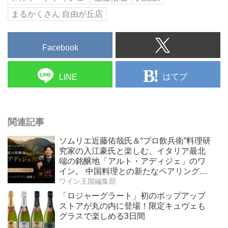
まるかくさん 自由が丘店
Facebook
はてブ
LINE
関連記事
ソムリエ近藤佑哉氏＆“プロ飲兵衛”料理研
究家の入江豪氏と楽しむ、イタリア最北
端の銘醸地「アルト・アディジェ」のワ
イン。 中国料理との新たなペアリングを
体験する、一夜限りのスペシャルディナ
ワイン王国編集部
ーを2026年6月19日（金）開催！
「ロジャーグラート」初のポップアップ
ストアが丸の内に登場！限定キュヴェも
グラスで楽しめる3日間