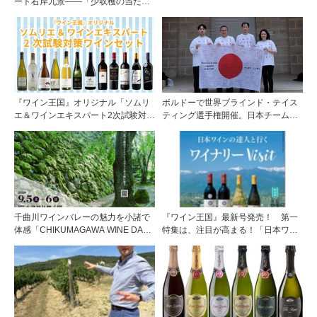
ート右岸九景――「少収穫の当たり
年」を巡る旅 前編ポムロール／サ
ンテミリオン 有力9シャトー訪問記
『ワイン王国』オリジナル「ソムリ
ボルドーで世界ブラインド・テイス
エ＆ワインエキスパート2次試験対策
ティング選手権開催。日本チームが4
ワインセット」予約開始！
位入賞！
千曲川ワインバレーの魅力を小諸で
『ワイン王国』最新号発売！ 第一
体感「CHIKUMAGAWA WINE DAYS
特集は、注目が高まる！「日本ワイ
2026」9月5・6日に開催！！
ンの達人と行くワイナリーVisit」で
す