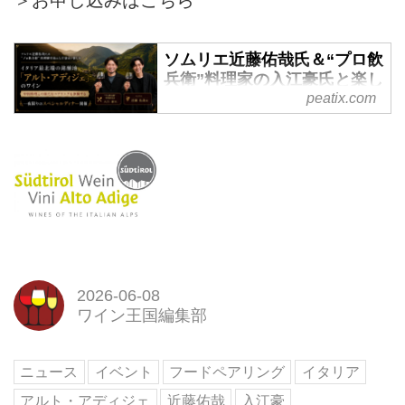
ソムリエ近藤佑哉氏＆“プロ飲
兵衛”料理家の入江豪氏と楽し
む イタリア最北端の銘醸地
peatix.com
「アルト・アディジェ」のワ
イン 中国料理との新たなペア
リングを体験する、一夜限り
のスペシャルディナー開催
ソムリエ近藤佑哉氏＆&ldquo;プ
ロ飲兵衛&rdquo;料理家の入江豪
氏と楽しむ
イタリア最北端の銘醸地「アル
ト・アディジェ」のワイン
2026-06-08
中国料理との新たなペアリングを
ワイン王国編集部
体験する、一... powered by
Peatix : More than a ticket.
ニュース
イベント
フードペアリング
イタリア
アルト・アディジェ
近藤佑哉
入江豪