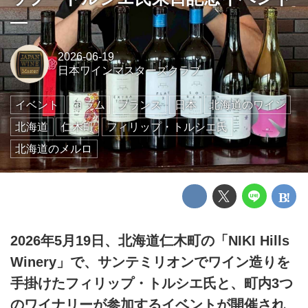
―
2026-06-19
日本ワインマスターズクラブ
イベント
コラム
フランス
日本
北海道のワイン
北海道
仁木町
フィリップ・トルシエ氏
北海道のメルロ
2026年5月19日、北海道仁木町の「NIKI Hills
Winery」で、サンテミリオンでワイン造りを
手掛けたフィリップ・トルシエ氏と、町内3つ
のワイナリーが参加するイベントが開催され