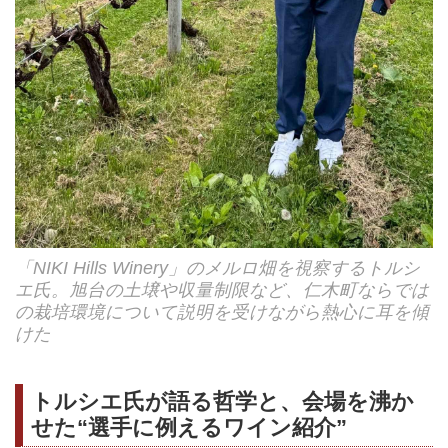
「NIKI Hills Winery」のメルロ畑を視察するトルシ
エ氏。旭台の土壌や収量制限など、仁木町ならでは
の栽培環境について説明を受けながら熱心に耳を傾
けた
トルシエ氏が語る哲学と、会場を沸か
せた“選手に例えるワイン紹介”