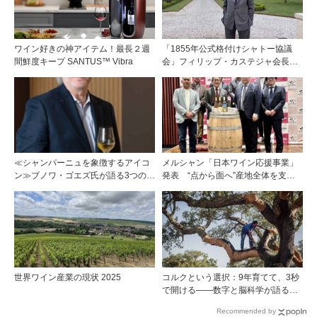
ワイン好きの神アイテム！最長２週
「1855年公式格付けシャトー協議
間鮮度キープ SANTUS™ Vibra
会」フィリップ・カステジャ会長イ
ンタビュー 時間が価値を刻む——
1855年格付け、170年目の再評価
≪シャンパーニュを象徴するアイコ
メルシャン「日本ワイン応援事業」
ン≫ブノワ・ゴエズ氏が語る3つのキ
発表 “点から面へ”産地全体を支え
ュヴェに宿る思想
る新たな挑戦
世界ワイン産業の現状 2025
コルクという選択：9年育てて、3秒
で開ける——数字と脳科学が語る栓
の理由
Recommended by