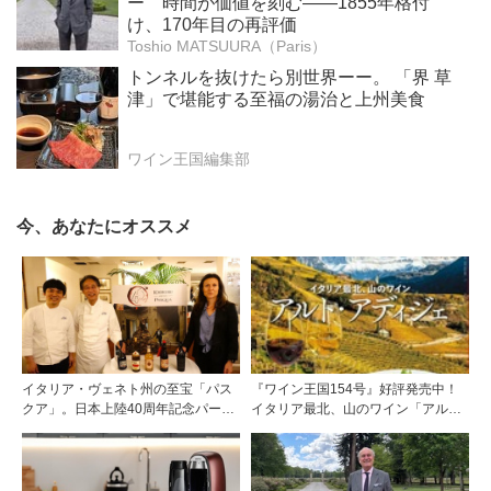
ー 時間が価値を刻む——1855年格付
け、170年目の再評価
Toshio MATSUURA（Paris）
トンネルを抜けたら別世界ーー。 「界 草
津」で堪能する至福の湯治と上州美食
ワイン王国編集部
今、あなたにオススメ
イタリア・ヴェネト州の至宝「パス
『ワイン王国154号』好評発売中！
クア」。日本上陸40周年記念パーテ
イタリア最北、山のワイン「アル
ィーを開催
ト・アディジェ」第一特集「ソムリ
エが偏愛するシャンパーニュ」第二
特集「この夏の主役！ ナチュラルな
ロゼワイン」