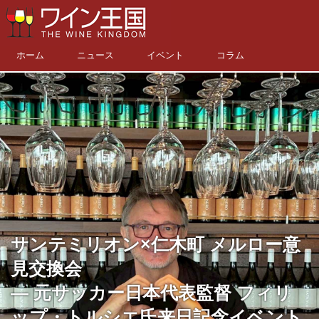
ホーム
ニュース
イベント
コラム
サンテミリオン×仁木町 メルロー意
見交換会
― 元サッカー日本代表監督 フィリ
ップ・トルシエ氏来日記念イベント