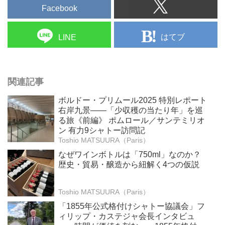
Facebook
はてブ
LINE
関連記事
ボルドー・プリムール2025 特別レポート
右岸九景――「少収穫の当たり年」を巡
る旅《前編》 ポムロール／サンテミリオ
ン 有力9シャトー訪問記
Toshio MATSUURA（Paris）
なぜワインボトルは「750ml」なのか？
歴史・貿易・醸造から紐解く4つの仮説
Toshio MATSUURA（Paris）
「1855年公式格付けシャトー協議会」フ
ィリップ・カステジャ会長インタビュ