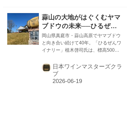
見交換を行った。 トルシエ氏が語る哲
学と、会場を沸かせた“選手に例えるワ
蒜山の大地がはぐくむヤマ
イン紹介” 冒頭では、フィリップ・ト
ルシエ氏がサンテミリオンでのワイン
ブドウの未来──ひるぜん
造りについて語った。監督として培っ
ワイナリー会長・植木啓司
岡山県真庭市・蒜山高原でヤマブドウ
た哲学とワイン造りの共通点に触れ、
氏が語る40年の挑戦
と向き合い続けて40年。「ひるぜんワ
「それぞれの良さを引き出し、一つの
イナリー」植木啓司氏は、標高500メ
ユニットとしてまとめ上げることは、
ートルの厳しい自然環境を味方に、独
チームもワインも同じ」と説明した。
自のワイン造りを進化させてきた。希
日本ワインマスターズクラ
さらに、自身のワインをサ...
少品種への挑戦、土地へのこだわり、
ブ
そして未来への展望を聞いた。 蒜山高
原がはぐくむヤマブドウの潜在力 岡山
県最北端、蒜山高原。標高500〜600メ
ートルの冷涼な気候は、ヤマブドウの
栽培に適した数少ない地域だ。「ひる
ぜんワイナリー」会長・植木啓司氏
は、この土地で40年以上にわたりヤマ
ブドウと向き合ってきた。「最初は手