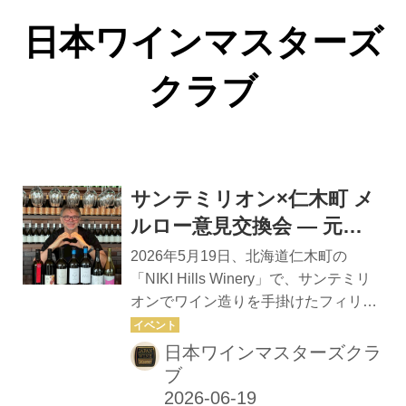
日本ワインマスターズ
クラブ
サンテミリオン×仁木町 メ
ルロー意見交換会 ― 元サ
ッカー日本代表監督 フィリ
2026年5月19日、北海道仁木町の
ップ・トルシエ氏来日記念
「NIKI Hills Winery」で、サンテミリ
オンでワイン造りを手掛けたフィリッ
イベント ―
プ・トルシエ氏と、町内3つのワイナ
リーが参加するイベントが開催され
日本ワインマスターズクラ
た。各参加者が産地の現状や取り組み
ブ
を紹介しながら、メルロをテーマに意