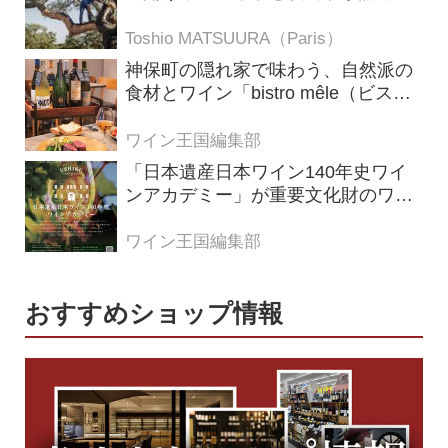
の理由
Toshio MATSUURA（Paris）
神保町の隠れ家で味わう、自然派の
食材とワイン「bistro mêle（ビスト
ロ メレ）」
ワイン王国編集部
「日本遺産日本ワイン140年史ワイ
ンアカデミー」が重要文化財のワイ
ナリー「牛久シャトー」で開講！
（2026年6月28日応募締め切り）
ワイン王国編集部
おすすめショップ情報