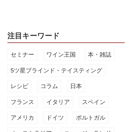
探りでした。収穫時期も分からず、酸
が強すぎるワインばかり。そこから“蒜
山らしい熟度”を探る日々でした」と...
注目キーワード
セミナー
ワイン王国
本・雑誌
5ツ星ブラインド・テイスティング
レシピ
コラム
日本
フランス
イタリア
スペイン
アメリカ
ドイツ
ポルトガル