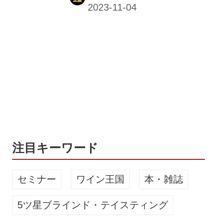
然の中でクラフトビールを味わいなが
ら、アコースティックライブやキャン
プが楽しめるフェスティバル。麦の生
育周期に合わせて年に2回、種を蒔く
秋に「#Harvest」、稲を刈る春に
「#Seeds」と題して開催されてお
り、2022年11月の初回、2023年5月の
第2回ともに大勢の来場者で賑わいを
見せた。 アコースティック音楽と至福
の一杯に癒やされる 第3回となる今回
も、さまざまなアーティストによる...
注目キーワード
セミナー
ワイン王国
本・雑誌
5ツ星ブラインド・テイスティング