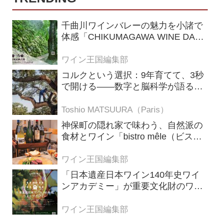
千曲川ワインバレーの魅力を小諸で
体感「CHIKUMAGAWA WINE DAYS
2026」9月5・6日に開催！！
ワイン王国編集部
コルクという選択：9年育てて、3秒
で開ける——数字と脳科学が語る栓
の理由
Toshio MATSUURA（Paris）
神保町の隠れ家で味わう、自然派の
食材とワイン「bistro mêle（ビスト
ロ メレ）」
ワイン王国編集部
「日本遺産日本ワイン140年史ワイ
ンアカデミー」が重要文化財のワイ
ナリー「牛久シャトー」で開講！
（2026年6月28日応募締め切り）
ワイン王国編集部