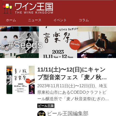
ホーム
ニュース
イベント
コラム
#Seeds
11/11(土)〜12(日)にキャン
プ型音楽フェス「麦ノ秋音
楽祭 2023 #Seeds」が開
2023年11月11日(土)〜12日(日)、埼玉
催！
県東松山市にあるCOEDOクラフトビ
ール醸造所で「麦ノ秋音楽祭(むぎのと
きおんがくさい) 2023 #Seeds」が開
催される。 麦ノ秋音楽祭は、豊かな自
ビール王国編集部