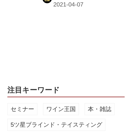
泡リッチサーバーをレンタルする生ビ
ール新サービス 【アサヒ公式】本当に
うまい生ビールで、人生をもっと楽し
むいい大人たち、THE
DRAFTERS（ドラフターズ）。いつ
でもどこでも、本格泡リッチサーバー
（家庭用）でクリーミーでリッチな
泡、氷点下のアサヒスーパードライ エ
クストラコールドを楽しめる！ アサヒ
ビールが独自に開発した会員登録後専
用サーバー「本格泡リッチサーバー」
をレンタルし、 月額料金を支払うと...
注目キーワード
セミナー
ワイン王国
本・雑誌
5ツ星ブラインド・テイスティング