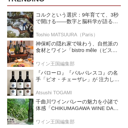
コルクという選択：9年育てて、3秒
で開ける——数字と脳科学が語る栓
の理由
Toshio MATSUURA（Paris）
神保町の隠れ家で味わう、自然派の
食材とワイン「bistro mêle（ビスト
ロ メレ）」
ワイン王国編集部
『バローロ』『バルバレスコ』の名
手「ピオ・チェーザレ」が 注力し
た“シングル・ヴィンヤード（単一
畑）”シリーズ！
Atsushi TOGAMI
千曲川ワインバレーの魅力を小諸で
体感「CHIKUMAGAWA WINE DAYS
2026」9月5・6日に開催！！
ワイン王国編集部