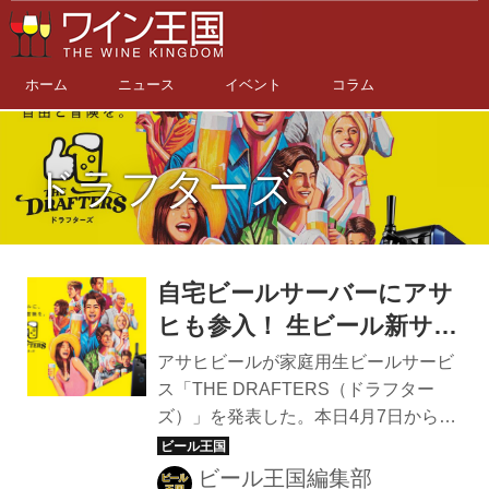
ホーム
ニュース
イベント
コラム
ドラフターズ
自宅ビールサーバーにアサ
ヒも参入！ 生ビール新サー
ビス「THE
アサヒビールが家庭用生ビールサービ
DRAFTERS（ドラフター
ス「THE DRAFTERS（ドラフター
ズ）」を発表した。本日4月7日から会
ズ）」
員募集開始、5月25日からサービス開
始する。 アサヒ ドラフターズ｜本格
ビール王国編集部