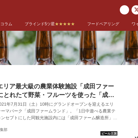
コラム
ブラインド5ツ星
★★★★★
フードペアリング
ワ
土）エリア最大級の農業体験施設「成田ファー
にとれたて野菜・フルーツを使った「成田
造所」誕生！
021年7月31日（土）10時にグランドオープンを迎えるエリ
テーマパーク「成田ファームランド」。「1日中遊べる農業テ
コンセプトにした同観光施設内には「成田ファーム醸造所」が
たてのフルーツなどを使ったクラフトビールが楽しめる。 ベ
集部
観光農園「成田ファームランド」 千葉県成田市の「成田ファ