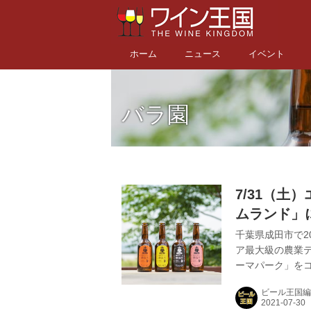
ホーム
ニュース
イベント
バラ園
7/31（
ムランド」
ファーム醸
千葉県成田市で2
ア最大級の農業
ーマパーク」を
併設され、とれ
ビール王国編
リーいっぱいの