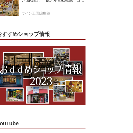
い”新提案！ 低アル＆微発泡『ゴー
ルドモスカート』登場
ワイン王国編集部
おすすめショップ情報
ouTube