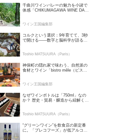
千曲川ワインバレーの魅力を小諸で
体感「CHIKUMAGAWA WINE DAYS
2026」9月5・6日に開催！！
ワイン王国編集部
コルクという選択：9年育てて、3秒
で開ける——数字と脳科学が語る栓
の理由
Toshio MATSUURA（Paris）
神保町の隠れ家で味わう、自然派の
食材とワイン「bistro mêle（ビスト
ロ メレ）」
ワイン王国編集部
なぜワインボトルは「750ml」なの
か？ 歴史・貿易・醸造から紐解く4
つの仮説
Toshio MATSUURA（Paris）
“グリーンワイン”を飲食店の新定番
に。「プレコフーズ」が低アルコー
ルのポルトガル産ワインをPB展開