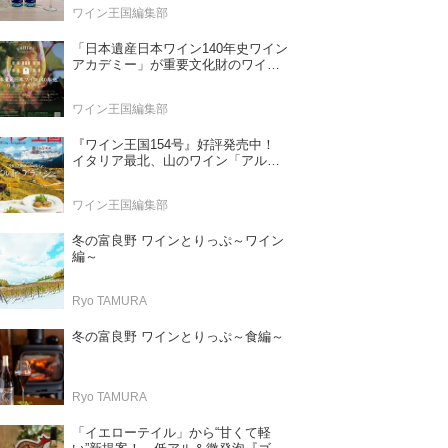
ワイン王国編集部
「日本遺産日本ワイン140年史ワイン
アカデミー」が重要文化財のワイナ
リー「牛久シャトー」で開講！
（2026年6月28日応募締め切り）
ワイン王国編集部
『ワイン王国154号』好評発売中！
イタリア最北、山のワイン「アル
ト・アディジェ」 第一特集「ソムリ
エが偏愛するシャンパーニュ」 第二
ワイン王国編集部
特集「この夏の主役！ ナチュラルな
ロゼワイン」
冬の富良野 ワインとりっぷ～ワイン
編～
Ryo TAMURA
冬の富良野 ワインとりっぷ～食編～
Ryo TAMURA
「イエローテイル」から“甘くて軽