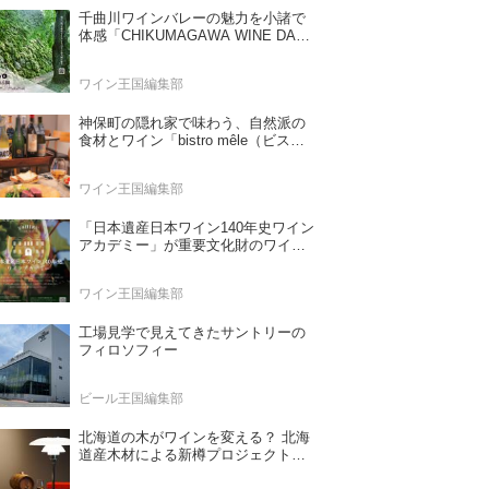
千曲川ワインバレーの魅力を小諸で
体感「CHIKUMAGAWA WINE DAYS
2026」9月5・6日に開催！！
ワイン王国編集部
神保町の隠れ家で味わう、自然派の
食材とワイン「bistro mêle（ビスト
ロ メレ）」
ワイン王国編集部
「日本遺産日本ワイン140年史ワイン
アカデミー」が重要文化財のワイナ
リー「牛久シャトー」で開講！
（2026年6月28日応募締め切り）
ワイン王国編集部
工場見学で見えてきたサントリーの
フィロソフィー
ビール王国編集部
北海道の木がワインを変える？ 北海
道産木材による新樽プロジェクト始
動