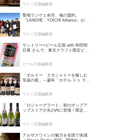
ワイン王国編集部
聖地ランゲと余市、魂の盟約。
「LANGHE - YOICHI Alliance」が切
り拓く日本ワインの新時代
ワイン王国編集部
サントリー×ビール王国 with 和田明
日香 さんで、東京クラフト限定ビー
ル「ヘレス」をつくりました 《第三
回 本番の生産に向けてなすべきこ
ビール王国編集部
と》王道に向き合うという挑戦
「ボルドー ５大シャトーを愉しむ
至福の夜」～蓼科「ホテル ドゥ ラル
パー ジュ」にて特別なワイン会を開
催～
ワイン王国編集部
「ロジャーグラート」初のポップア
ップストアが丸の内に登場！限定キ
ュヴェもグラスで楽しめる3日間
ワイン王国編集部
アルザスワインの魅力を全国で体感