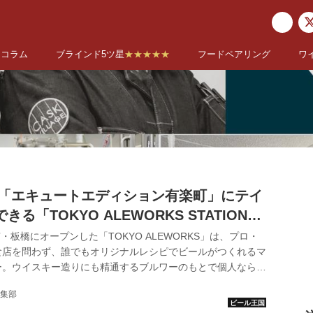
コラム
ブラインド5ツ星
★★★★★
フードペアリング
ワ
駅「エキュートエディション有楽町」にテイ
る「TOKYO ALEWORKS STATION
M」がオープン！
京・板橋にオープンした「TOKYO ALEWORKS」は、プロ・
食店を問わず、誰でもオリジナルレシピでビールがつくれるマ
ー。ウイスキー造りにも精通するブルワーのもとで個人なら最
ル醸造体験ができて、隣接するタップルームではフレッシュな
集部
と海外からのインポートビールが楽しめる。 2020年8月31