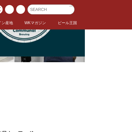
イン産地
WKマガジン
ビール王国