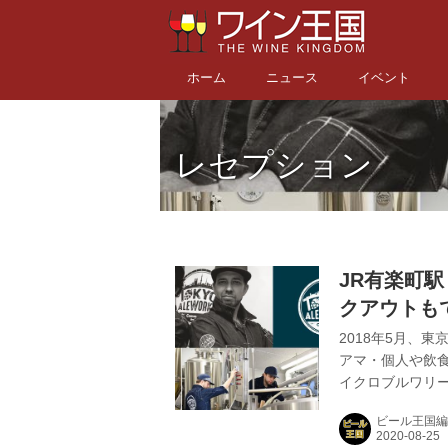
ホーム
ニュース
イベント
レセプション
JR有楽町
クアウトもでき
TAPROO
2018年5月、東
アマ・個人や飲
イクロブルワリ
小20Lからビー
ビール王国編
自家醸造のビール