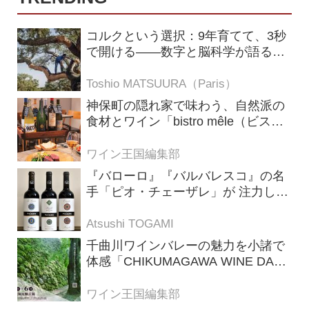
コルクという選択：9年育てて、3秒
で開ける——数字と脳科学が語る栓
の理由
Toshio MATSUURA（Paris）
神保町の隠れ家で味わう、自然派の
食材とワイン「bistro mêle（ビスト
ロ メレ）」
ワイン王国編集部
『バローロ』『バルバレスコ』の名
手「ピオ・チェーザレ」が 注力し
た“シングル・ヴィンヤード（単一
畑）”シリーズ！
Atsushi TOGAMI
千曲川ワインバレーの魅力を小諸で
体感「CHIKUMAGAWA WINE DAYS
2026」9月5・6日に開催！！
ワイン王国編集部