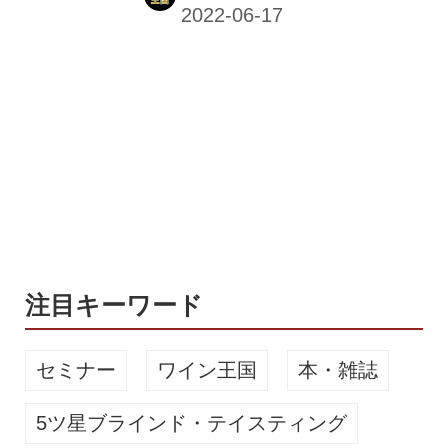
FUN GRILL&TO GO !」になっている
のをご存じだろうか──。 料理の充実
度は、都内屈指 ビアテラス、ビアガー
デンといえば、枝豆やかわき物でビー
ルをひたすら飲む……、という向きも
少なくないが、一方ではせっかくの楽
しい時間なのだから料理も楽しみた
い、という方も多いだろう。そんな
方々にお勧めしたいのが、このビアテ
ラスだ。 料理は、1931年にマドリー
ドで開業して以来、いまではスペイン
王室の御用達...
注目キーワード
セミナー
ワイン王国
本・雑誌
5ツ星ブラインド・テイスティング