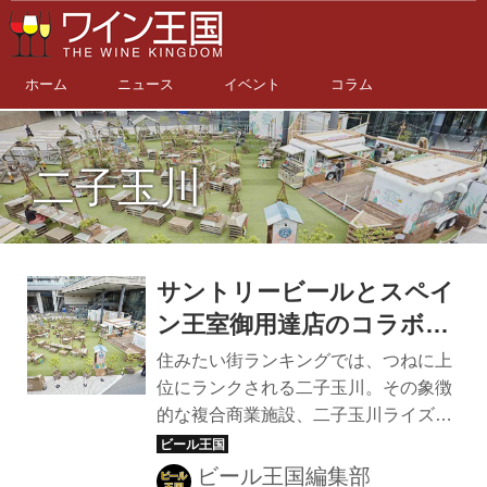
ホーム
ニュース
イベント
コラム
二子玉川
サントリービールとスペイ
ン王室御用達店のコラボ。
PREMIUM BEER
住みたい街ランキングでは、つねに上
TERRACE FUN GRILL&TO
位にランクされる二子玉川。その象徴
的な複合商業施設、二子玉川ライズの
GO !がオープン
中央広場が、10月10日までの間、ビア
テラス「PREMIUM BEER TERRACE
ビール王国編集部