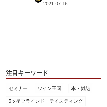
うがいいに違いない。しかし、ビジネ
スの最前線で活躍する30～40歳代の
方々にしては、立志伝中の人物の話は
等身大ではないし、時間軸のズレが大
きいこともある。そう感じていらっし
ゃる方々には、ぜひこの「ヤッホーと
ファンたちとの全仕事」をご一読いた
だきたい。多くの方が知りたいビジネ
スの「今」が、見事に活写されてい
る。 著者は、ヤッホーブルーイングの
象徴ともいうべきイベントの企画、立
案の責任者を務めてきた、よなよなピ
注目キーワード
ースラボ ラ...
セミナー
ワイン王国
本・雑誌
5ツ星ブラインド・テイスティング