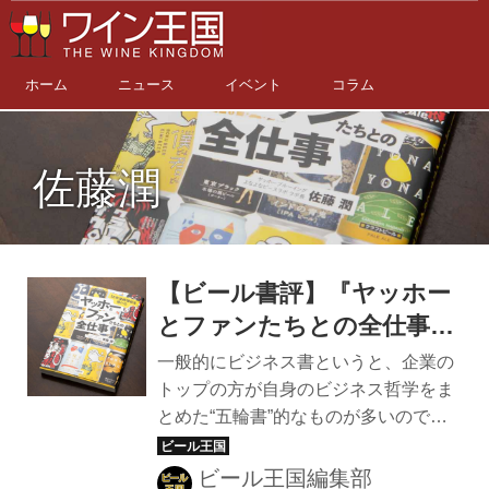
ホーム
ニュース
イベント
コラム
佐藤潤
【ビール書評】『ヤッホー
とファンたちとの全仕事』
の射程はビールにとどまら
一般的にビジネス書というと、企業の
ない。現代ビジネスパーソ
トップの方が自身のビジネス哲学をま
とめた“五輪書”的なものが多いのでは
ン必読の書だ。
ないだろうか。それはそれで、先達の
言葉はありがたく拝聴（拝読）したほ
ビール王国編集部