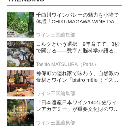
千曲川ワインバレーの魅力を小諸で
体感「CHIKUMAGAWA WINE DAYS
2026」9月5・6日に開催！！
ワイン王国編集部
コルクという選択：9年育てて、3秒
で開ける——数字と脳科学が語る栓
の理由
Toshio MATSUURA（Paris）
神保町の隠れ家で味わう、自然派の
食材とワイン「bistro mêle（ビスト
ロ メレ）」
ワイン王国編集部
「日本遺産日本ワイン140年史ワイ
ンアカデミー」が重要文化財のワイ
ナリー「牛久シャトー」で開講！
（2026年6月28日応募締め切り）
ワイン王国編集部