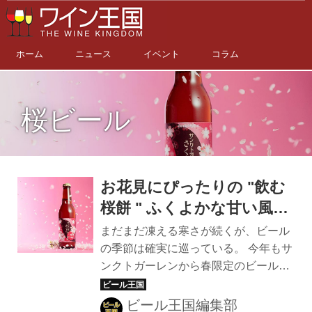
ホーム
ニュース
イベント
コラム
桜ビール
お花見にぴったりの "飲む
桜餅 " ふくよかな甘い風味
で春の息吹を感じる季節限
まだまだ凍える寒さが続くが、ビール
定「サンクトガーレン さ
の季節は確実に巡っている。 今年もサ
ンクトガーレンから春限定のビール
くら」2/24発売！
「サンクトガーレン さくら」が登場。
2022年2月24日（木）から、4月中旬
ビール王国編集部