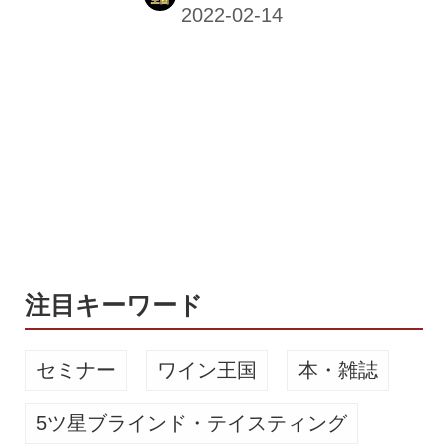
まで公式ショップ他、サンクトガーレ
ン商品取扱店で販売される。 サンクト
ガーレンさくら 桜の花・桜の葉を使用
した春限定“桜餅風味ビール” 本物の桜
の花と葉で風味づけ。桜餅の味わいを
実現 「サンクトガーレン さくら」
は、本物の桜の花と葉で風味づけをし
たフレーバービール。 副原料として
「さくら名所100選」にも選ばれてい
る日本随一の桜処、長野県伊那市高遠
の桜の花と葉が贅沢に使われている。
桜はお茶にも使われる食用の八重...
注目キーワード
セミナー
ワイン王国
本・雑誌
5ツ星ブラインド・テイスティング