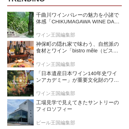
千曲川ワインバレーの魅力を小諸で
体感「CHIKUMAGAWA WINE DAYS
2026」9月5・6日に開催！！
ワイン王国編集部
神保町の隠れ家で味わう、自然派の
食材とワイン「bistro mêle（ビスト
ロ メレ）」
ワイン王国編集部
「日本遺産日本ワイン140年史ワイ
ンアカデミー」が重要文化財のワイ
ナリー「牛久シャトー」で開講！
（2026年6月28日応募締め切り）
ワイン王国編集部
工場見学で見えてきたサントリーの
フィロソフィー
ビール王国編集部