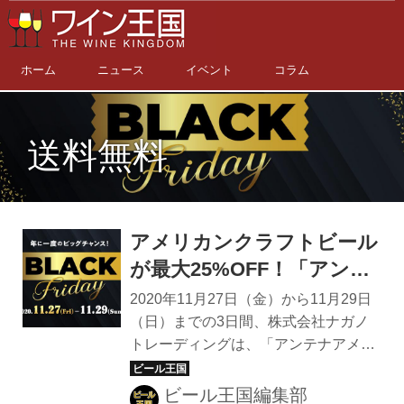
ホーム
ニュース
イベント
コラム
送料無料
アメリカンクラフトビール
が最大25%OFF！「アンテ
ナアメリカ・ブラックフラ
2020年11月27日（金）から11月29日
イデー」11月27日(金)～
（日）までの3日間、株式会社ナガノ
トレーディングは、「アンテナアメリ
29（日）開催
カ」の各店舗とオンラインストアで
「アンテナアメリカ・ブラックフライ
ビール王国編集部