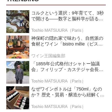
コルクという選択：9年育てて、3秒
で開ける——数字と脳科学が語る栓
の理由
Toshio MATSUURA（Paris）
神保町の隠れ家で味わう、自然派の
食材とワイン「bistro mêle（ビスト
ロ メレ）」
ワイン王国編集部
「1855年公式格付けシャトー協議
会」フィリップ・カステジャ会長イ
ンタビュー 時間が価値を刻む——
1855年格付け、170年目の再評価
Toshio MATSUURA（Paris）
なぜワインボトルは「750ml」なの
か？ 歴史・貿易・醸造から紐解く4
つの仮説
Toshio MATSUURA（Paris）