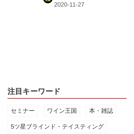
デー」を開催。 期間中は対象のアメリ
カンクラフトビールが最大25%オフの
特別価格で購入できるほか、オンライ
ンストアでは対象のクラフトビールを
6本以上購入で20％オフ。さらにリニ
ューアルを記念して、12月6日までチ
ルド配送の送料が無料になるキャンペ
ーンも実施する。 年に一度、3日間し
かないのこのスーパーセールをお見逃
しなく！ 【「アンテナアメリカ・ブラ
ックフライデー」概要】 ■アンテナア
メリカ店舗 (関内・横浜・品...
注目キーワード
セミナー
ワイン王国
本・雑誌
5ツ星ブラインド・テイスティング