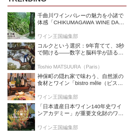
千曲川ワインバレーの魅力を小諸で
体感「CHIKUMAGAWA WINE DAYS
2026」9月5・6日に開催！！
ワイン王国編集部
コルクという選択：9年育てて、3秒
で開ける——数字と脳科学が語る栓
の理由
Toshio MATSUURA（Paris）
神保町の隠れ家で味わう、自然派の
食材とワイン「bistro mêle（ビスト
ロ メレ）」
ワイン王国編集部
「日本遺産日本ワイン140年史ワイ
ンアカデミー」が重要文化財のワイ
ナリー「牛久シャトー」で開講！
（2026年6月28日応募締め切り）
ワイン王国編集部