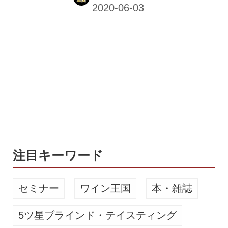
対策支援プロジェクト「Cheers to
Support」を6月1日（月）からスター
トした。 Cheers to Support - 新型コロ
ナ対策支援プロジェクト | Far Yeast
Brewing(ファーイーストブルーイング)
Far Yeast Brewing株式会社では、
2020年6月1日（月）より、国際NGO
AAR Japan[難民を助ける会]と...
注目キーワード
セミナー
ワイン王国
本・雑誌
5ツ星ブラインド・テイスティング