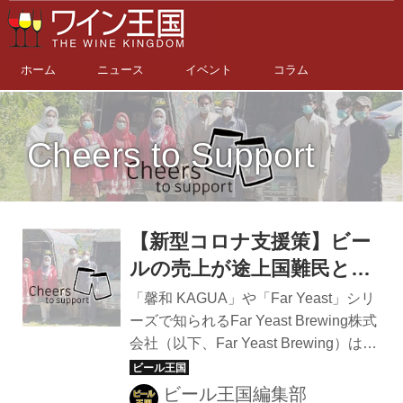
ホーム
ニュース
イベント
コラム
Cheers to Support
【新型コロナ支援策】ビー
ルの売上が途上国難民と国
内障がい者の支援に。Far
「馨和 KAGUA」や「Far Yeast」シリ
Yeast Brewing×AAR
ーズで知られるFar Yeast Brewing株式
会社（以下、Far Yeast Brewing）は、
Japan「Cheers to
国際NGO法人AAR Japan［難民を助け
Support」
る会］と共同で、新型コロナウイルス
ビール王国編集部