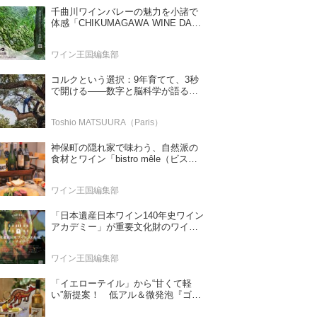
千曲川ワインバレーの魅力を小諸で
体感「CHIKUMAGAWA WINE DAYS
2026」9月5・6日に開催！！
ワイン王国編集部
コルクという選択：9年育てて、3秒
で開ける——数字と脳科学が語る栓
の理由
Toshio MATSUURA（Paris）
神保町の隠れ家で味わう、自然派の
食材とワイン「bistro mêle（ビスト
ロ メレ）」
ワイン王国編集部
「日本遺産日本ワイン140年史ワイン
アカデミー」が重要文化財のワイナ
リー「牛久シャトー」で開講！
（2026年6月28日応募締め切り）
ワイン王国編集部
「イエローテイル」から“甘くて軽
い”新提案！ 低アル＆微発泡『ゴー
ルドモスカート』登場