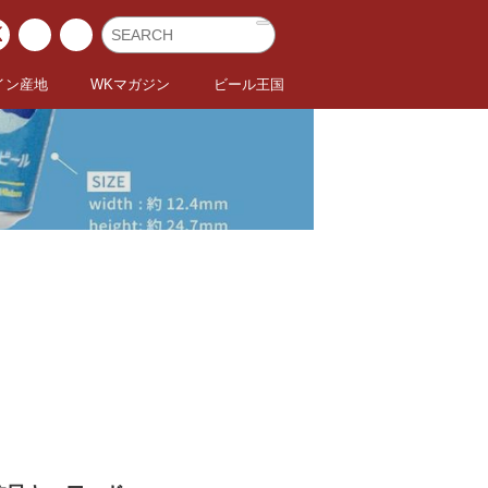
イン産地
WKマガジン
ビール王国