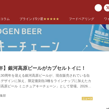
コラム
ブラインド5ツ星
★★★★★
フードペアリング
ワ
周年】銀河高原ビールがカプセルトイに！
30周年を迎える銀河高原ビールが、現在販売されている缶
スデザインに加え、限定復刻缶3種をラインナップに加えたカ
高原ビール ミニチュアキーチェーン」として登場。2026年
カプセルトイ取り扱い店で順次発売。
集部