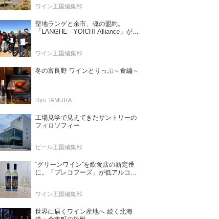
ワイン王国編集部
聖地ランゲと余市、魂の盟約。
「LANGHE - YOICHI Alliance」が切
り拓く日本ワインの新時代
ワイン王国編集部
冬の富良野 ワインとりっぷ～食編～
Ryo TAMURA
工場見学で見えてきたサントリーの
フィロソフィー
ビール王国編集部
“グリーンワイン”を飲食店の新定番
に。「プレコフーズ」が低アルコー
ルのポルトガル産ワインをPB展開
ワイン王国編集部
世界に届くワイン産地へ 続く北海