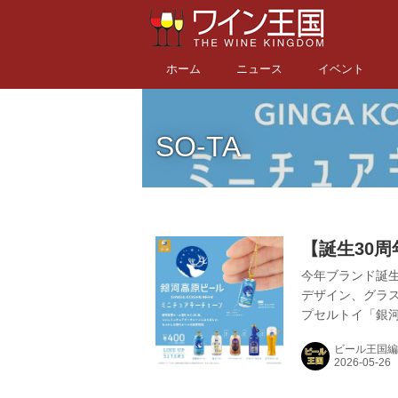
ホーム
ニュース
イベント
SO-TA
【誕生30
今年ブランド誕生
デザイン、グラ
プセルトイ「銀河
7月より全国の
ビール王国編