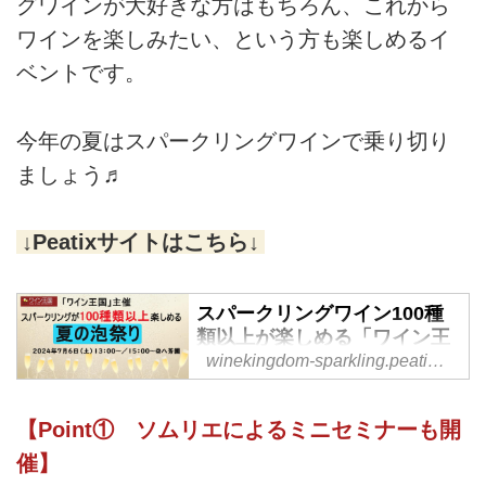
グワインが大好きな方はもちろん、これから
ワインを楽しみたい、という方も楽しめるイ
ベントです。
今年の夏はスパークリングワインで乗り切り
ましょう♬
↓Peatixサイトはこちら↓
スパークリングワイン100種
類以上が楽しめる「ワイン王
国 夏の泡祭り」
winekingdom-sparkling.peatix.com
泡を楽しむスパークリングワイン
イベントを開催します！夏の楽し
【Point① ソムリエによるミニセミナーも開
みといえば、スパークリングワイ
催】
ングラスの中で立ち上る美しい泡