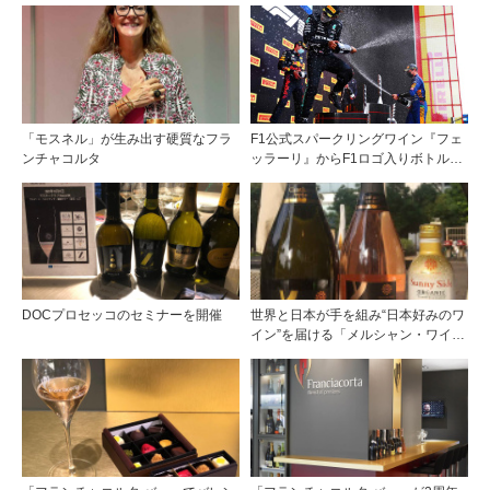
「世界を旅するワイン展」では、18
むイベント「Conta-Fiore（コンタフ
種のバイ・ザ・グラスBARも！ イ
ィオーレ）」開催！
タリアのスパークリング「フランチ
ャコルタ」が楽しめるイベントを開
催
「モスネル」が生み出す硬質なフラ
F1公式スパークリングワイン『フェ
ンチャコルタ
ッラーリ』からF1ロゴ入りボトルと
『鈴鹿』ボトルが発売！
DOCプロセッコのセミナーを開催
世界と日本が手を組み“日本好みのワ
イン”を届ける「メルシャン・ワイン
ズ」より、初のスパークリングワイ
ンが登場！