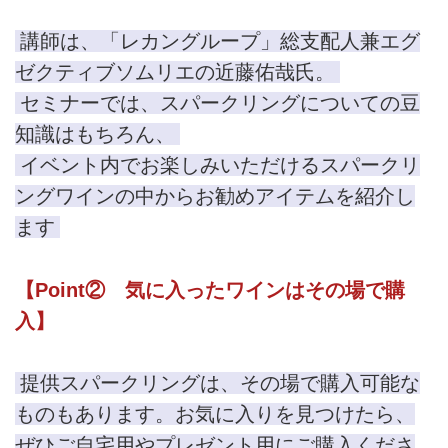
は、眺めているだけでうっとり。
ぱちぱちと弾ける音は、気分を...
講師は、「レカングループ」総支配人兼エグ
powered by Peatix : More than a
ゼクティブソムリエの近藤佑哉氏。
ticket.
セミナーでは、スパークリングについての豆
知識はもちろん、
イベント内でお楽しみいただけるスパークリ
ングワインの中からお勧めアイテムを紹介し
ます
【Point② 気に入ったワインはその場で購
入】
提供スパークリングは、その場で購入可能な
ものもあります。お気に入りを見つけたら、
ぜひご自宅用やプレゼント用にご購入くださ