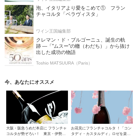
泡、イタリアより愛をこめて① フラン
チャコルタ「ベラヴィスタ」
ワイン王国編集部
クレマン・ド・ブルゴーニュ、誕生の軌
跡 ―「”ムスー”の轍（わだち）」から抜け
出した成功の物語
Toshio MATSUURA（Paris）
今、あなたにオススメ
大阪・阪急うめだ本店に フランチャ
お花見にフランチャコルタ ！「コン
コルタが勢ぞろい！ 東京・伊勢丹
タディ・カスタルディ」ロゼを楽し