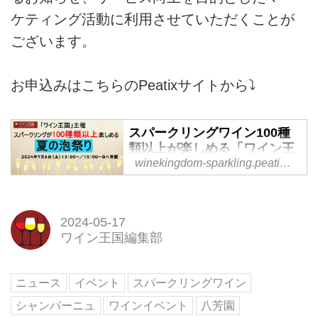
ケティング活動に利用させていただくことが
ございます。
お申込みはこちらのPeatixサイトから⤵
スパークリングワイン100種
類以上が楽しめる「ワイン王
国 夏の泡祭り」
winekingdom-sparkling.peatix.com
泡を楽しむスパークリングワイン
イベントを開催します！夏の楽し
みといえば、スパークリングワイ
2024-05-17
ングラスの中で立ち上る美しい泡
ワイン王国編集部
は、眺めているだけでうっとり。
ぱちぱちと弾ける音は、気分を...
ニュース
イベント
スパークリングワイン
powered by Peatix : More than a
ticket.
シャンパーニュ
ワインイベント
八芳園