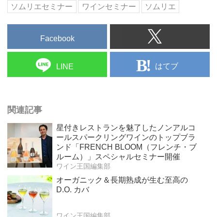
ソムリエセミナー
ワインセミナー
ソムリエ
Facebook
はてブ
LINE
関連記事
星付きレストランを魅了したノンアルコ
ールスパークリングワインのトップブラ
ンド「FRENCH BLOOM（フレンチ・ブ
ルーム）」スペシャルセミナー開催
ワイン王国編集部
オーガニック＆長期熟成が生む至高の
D.O. カバ
ワイン王国編集部