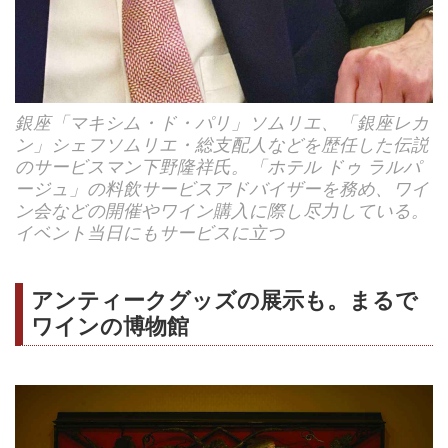
銀座「マキシム・ド・パリ」ソムリエ、「銀座レカ
ン」シェフソムリエ・総支配人などを歴任した伝説
のサービスマン下野隆祥氏。「ホテル ドゥ ラルパ
ージュ」の料飲サービスアドバイザーを務め、ワイ
ン会などの開催やワイン購入に際し尽力している。
イベント当日にもサービスに立つ
アンティークグッズの展示も。まるで
ワインの博物館