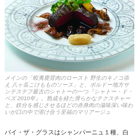
メインの「蝦夷鹿背肉のロースト 野生のキノコ添
え 八ヶ岳こけもものソース」と、ボルドー地方サ
ンテステフ最古のシャトーの一つ『シャトー・ド・
ペズ 2010年』。熟成を経た滑らかなテクスチャー
と、鉄分を感じさせるほどの赤身肉の滋味深い味わ
いが口の中で溶け合う至福のマリアージュ
バイ・ザ・グラスはシャンパーニュ１種、白