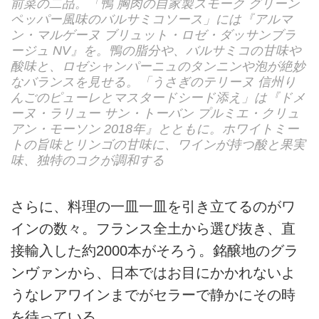
前菜の二品。「鴨 胸肉の自家製スモーク グリーン
ペッパー風味のバルサミコソース」には『アルマ
ン・マルゲーヌ ブリュット・ロゼ・ダッサンブラ
ージュ NV』を。鴨の脂分や、バルサミコの甘味や
酸味と、ロゼシャンパーニュのタンニンや泡が絶妙
なバランスを見せる。「うさぎのテリーヌ 信州り
んごのピューレとマスタードシード添え」は『ドメ
ーヌ・ラリュー サン・トーバン プルミエ・クリュ
アン・モーソン 2018年』とともに。ホワイトミー
トの旨味とリンゴの甘味に、ワインが持つ酸と果実
味、独特のコクが調和する
さらに、料理の一皿一皿を引き立てるのがワ
インの数々。フランス全土から選び抜き、直
接輸入した約2000本がそろう。銘醸地のグラ
ンヴァンから、日本ではお目にかかれないよ
うなレアワインまでがセラーで静かにその時
を待っている。