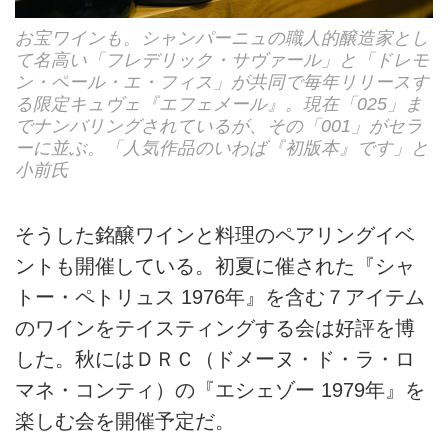
お宝ワインも。シャンパーニュの職人的醸造家とし
て名高い「フレデリック・サヴァール」と「ドレモ
ン・ペール・エ・フィス」が共同で毎年リリースす
る限定キュヴェ『エフェメール』。現在「025」ま
でナンバリングされているが、その「001」がセラ
ーに並ぶ。「人気作品のいわば『初版本』です」と
小前氏
そうした銘醸ワインと料理のペアリングイベ
ントも開催している。初夏に催された『シャ
トー・ペトリュス 1976年』を含む７アイテム
のワインをテイスティングする会は好評を博
した。秋にはＤＲＣ（ドメーヌ・ド・ラ・ロ
マネ・コンティ）の『エシェゾー 1979年』を
楽しむ会を開催予定だ。