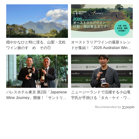
穏やかなひと時に浸る、山梨・北杜
オーストラリアワインの最新トレン
ワイン旅のすゝめ その①
ドが集結！「2026 Australian Wine
Roadshow Japan」9月に全国4都市
で開催
パレスホテル東京 第2回「Japanese
ニュージーランドで活躍する小山竜
Wine Journey」開催！「サントリー
宇氏が手掛ける「タカ・ケイ・ワイ
登美の丘ワイナリー」よりチーフワ
ンズ」の取り扱いをモトックスが開
Recommended by
インメーカー 篠田 健太郎氏が来場
始