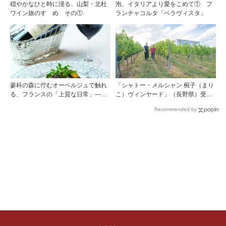
穏やかなひと時に浸る、山梨・北杜
泡、イタリアより愛をこめて① フ
ワイン旅のすゝめ その①
ランチャコルタ「ベラヴィスタ」
蓼科の森に佇むオーベルジュで触れ
「シャトー・メルシャン 椀子（まり
る、フランスの「上質な日常」――
こ）ヴィンヤード」（長野県）受け
ホテル ドゥ ラルパージュ――
継がれ、そして拓く。新たなメルロ
Recommended by
の魅力