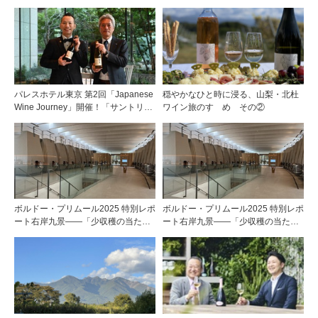
パレスホテル東京 第2回「Japanese
穏やかなひと時に浸る、山梨・北杜
Wine Journey」開催！「サントリー
ワイン旅のすゝめ その②
登美の丘ワイナリー」よりチーフワ
インメーカー 篠田 健太郎氏が来場
ボルドー・プリムール2025 特別レポ
ボルドー・プリムール2025 特別レポ
ート右岸九景――「少収穫の当たり
ート右岸九景――「少収穫の当たり
年」を巡る旅 後編ポムロール／サ
年」を巡る旅 前編ポムロール／サ
ンテミリオン 有力9シャトー訪問記
ンテミリオン 有力9シャトー訪問記