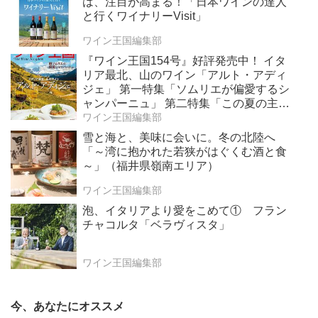
は、注目が高まる！「日本ワインの達人
と行くワイナリーVisit」
ワイン王国編集部
『ワイン王国154号』好評発売中！ イタ
リア最北、山のワイン「アルト・アディ
ジェ」 第一特集「ソムリエが偏愛するシ
ャンパーニュ」 第二特集「この夏の主
役！ ナチュラルなロゼワイン」
ワイン王国編集部
雪と海と、美味に会いに。冬の北陸へ
「～湾に抱かれた若狭がはぐくむ酒と食
～」（福井県嶺南エリア）
ワイン王国編集部
泡、イタリアより愛をこめて① フラン
チャコルタ「ベラヴィスタ」
ワイン王国編集部
今、あなたにオススメ