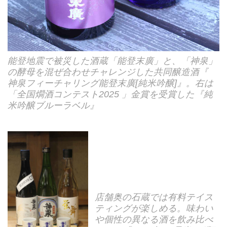
能登地震で被災した酒蔵「能登末廣」と、「神泉」
の酵母を混ぜ合わせチャレンジした共同醸造酒『
神泉フィーチャリング能登末廣[純米吟醸]』。右は
「全国燗酒コンテスト2025 」金賞を受賞した『純
米吟醸ブルーラベル』
店舗奥の石蔵では有料テイス
ティングが楽しめる。味わい
や個性の異なる酒を飲み比べ