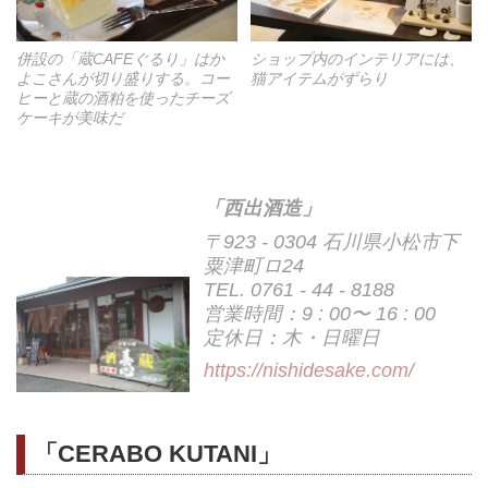
併設の「蔵CAFEぐるり」はか
ショップ内のインテリアには、
よこさんが切り盛りする。コー
猫アイテムがずらり
ヒーと蔵の酒粕を使ったチーズ
ケーキが美味だ
「西出酒造」
〒923 - 0304 石川県小松市下
粟津町ロ24
TEL. 0761 - 44 - 8188
営業時間：9 : 00〜 16 : 00
定休日：木・日曜日
https://nishidesake.com/
「CERABO KUTANI」