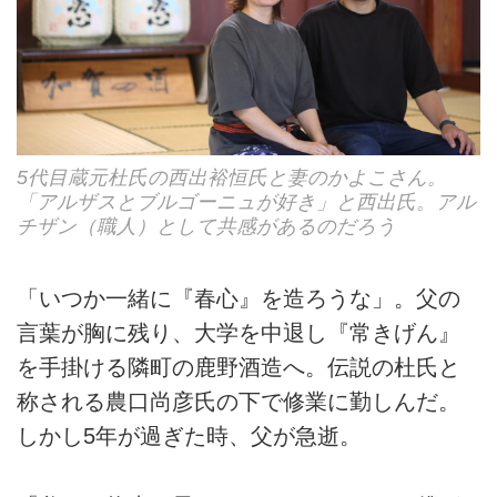
5代目蔵元杜氏の西出裕恒氏と妻のかよこさん。
「アルザスとブルゴーニュが好き」と西出氏。アル
チザン（職人）として共感があるのだろう
「いつか一緒に『春心』を造ろうな」。父の
言葉が胸に残り、大学を中退し『常きげん』
を手掛ける隣町の鹿野酒造へ。伝説の杜氏と
称される農口尚彦氏の下で修業に勤しんだ。
しかし5年が過ぎた時、父が急逝。