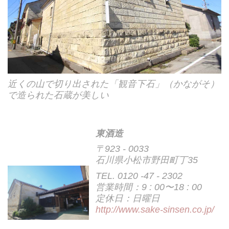
近くの山で切り出された「観音下石」（かながそ）
で造られた石蔵が美しい
東酒造
〒923 - 0033
石川県小松市野田町丁35
TEL. 0120 -47 - 2302
営業時間：9 : 00〜18 : 00
定休日：日曜日
http://www.sake-sinsen.co.jp/