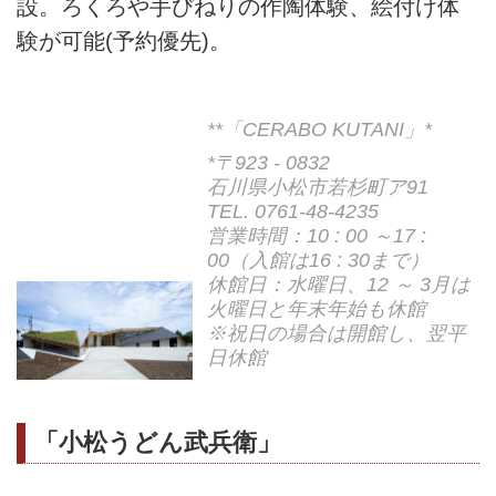
設。ろくろや手びねりの作陶体験、絵付け体
験が可能(予約優先)。
**「CERABO KUTANI」*
*〒923 - 0832
石川県小松市若杉町ア91
TEL. 0761-48-4235
営業時間：10 : 00 ～17 :
00（入館は16 : 30まで）
休館日：水曜日、12 ～ 3月は
火曜日と年末年始も休館
※祝日の場合は開館し、翌平
日休館
「小松うどん武兵衛」