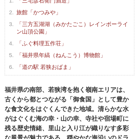
「三宅彦右衛門酒造」
旅館「かつみや」
「三方五湖湖（みかたごこ）レインボーライ
ン山頂公園」
「ふぐ料理五作荘」
「福井県年縞（ねんこう）博物館」
「道の駅 若狭おばま」
福井県の南部、若狭湾を抱く嶺南エリアは、
古くから都とつながる「御食国」として豊か
な食文化をはぐくんできた地域。清らかな水
がはぐくむ海の幸・山の幸、寺社や宿場町に
残る歴史情緒、里山と入り江が織りなす多彩
な風景が魅力である。穏やかな海沿いのドラ