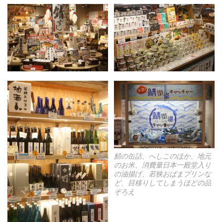
鯖の缶詰、へしこのほか、地元
のお米、消費量日本一殿堂入り
の油揚げ、若狭おばまプリンな
ど、目移りしてしまうほどの品
ぞろえ