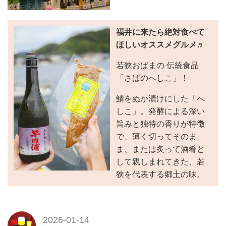
福井に来たら絶対食べて
ほしいオススメグルメ♬
若狭おばまの 伝統食品
「さばのへしこ」！
鯖をぬか漬けにした「へ
しこ」。発酵による深い
旨みと独特の香りが特徴
で、薄く切ってそのま
ま、または炙って酒肴と
して親しまれてきた、若
狭を代表する郷土の味。
2026-01-14