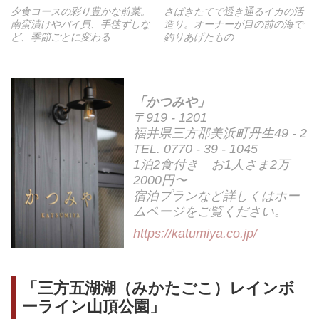
夕食コースの彩り豊かな前菜。
さばきたてで透き通るイカの活
南蛮漬けやバイ貝、手毬ずしな
造り。オーナーが目の前の海で
ど、季節ごとに変わる
釣りあげたもの
「かつみや」
〒919 - 1201
福井県三方郡美浜町丹生49 - 2
TEL. 0770 - 39 - 1045
1泊2食付き お1人さま2万
2000円〜
宿泊プランなど詳しくはホー
ムページをご覧ください。
https://katumiya.co.jp/
「三方五湖湖（みかたごこ）レインボ
ーライン山頂公園」