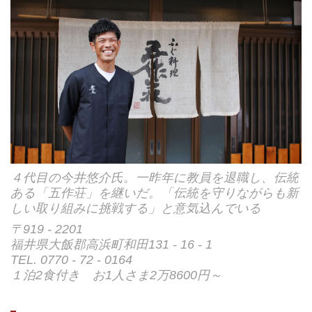
４代目の今井悠介氏。一昨年に教員を退職し、伝統
ある「五作荘」を継いだ。「伝統を守りながらも新
しい取り組みに挑戦する」と意気込んでいる
〒919 - 2201
福井県大飯郡高浜町和田131 - 16 - 1
TEL. 0770 - 72 - 0164
１泊2食付き お1人さま2万8600円～