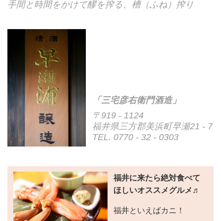
手間と時間をかけて醪を搾る、槽（ふね）搾り
「三宅彦右衛門酒造」
〒919 - 1124
福井県三方郡美浜町早瀬21 - 7
TEL. 0770 - 32 - 0303
福井に来たら絶対食べて
ほしいオススメグルメ♬
福井といえばカニ！