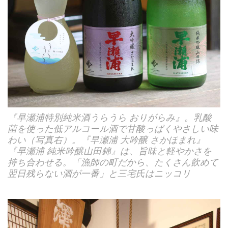
『早瀬浦特別純米酒うらうら おりがらみ』。乳酸
菌を使った低アルコール酒で甘酸っぱくやさしい味
わい（写真右）。『早瀬浦 大吟醸 さかほまれ』
『早瀬浦 純米吟醸山田錦』は、旨味と軽やかさを
持ち合わせる。「漁師の町だから、たくさん飲めて
翌日残らない酒が一番」と三宅氏はニッコリ