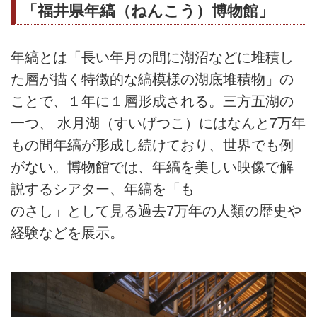
「福井県年縞（ねんこう）博物館」
年縞とは「長い年月の間に湖沼などに堆積し
た層が描く特徴的な縞模様の湖底堆積物」の
ことで、１年に１層形成される。三方五湖の
一つ、 水月湖（すいげつこ）にはなんと7万年
もの間年縞が形成し続けており、世界でも例
がない。博物館では、年縞を美しい映像で解
説するシアター、年縞を「も
のさし」として見る過去7万年の人類の歴史や
経験などを展示。