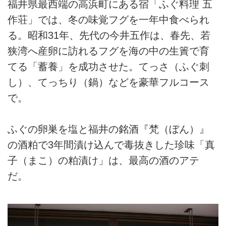
福井県最西端の高浜町にある宿「ふぐ料理 五
作荘」では、冬の味覚フグを一年中食べられ
る。昭和31年、先代の今井五作は、春先、若
狭湾へ産卵に訪れるフグを海の中の生簀で育
てる「蓄養」を成功させた。てっさ（ふぐ刺
し）、てっちり（鍋）などを豪華フルコース
で。
ふぐの卵巣を塩と福井の銘酒『梵（ぼん）』
の酒粕で3年間漬け込んで毒抜きした珍味「真
子（まこ）の粕漬け」は、最高の酒のアテ
だ。