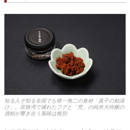
知る人ぞ知る全国でも唯一無二の食材「真子の粕漬
け」。若狭湾で捕れたフグと「梵」の純米大吟醸の
酒粕が響き合う風味は格別