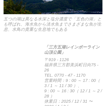
五つの湖は異なる水深と塩分濃度で「五色の湖」と
も呼ばれ、海水魚から淡水魚までさまざまな魚が生
息、水鳥の貴重な生息地でもある
「三方五湖レインボーライン
山頂公園」
〒919 - 1126
福井県三方郡美浜町日向75 -
26
TEL. 0770 - 47 - 1170
営業時間：9 : 00 ～ 17 : 00（
3 / 1 ～ 11 / 30 ）、
9 : 00 ～ 16 : 30（ 12 / 1 ～ 2 /
28 ）
休業日：2025 / 12 / 31 〜