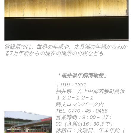
常設展では、世界の年縞や、水月湖の年縞からわか
る7万年前からの現在の風景の再現なども
「福井県年縞博物館」
〒919 - 1331
福井県三方上中郡若狭町鳥浜
１２２−１２−１
縄文ロマンパーク内
TEL. 0770 - 45 - 0456
営業時間：9 : 00～ 17 :
00（入館は16 : 30まで）
休館日：火曜日、年末年始（