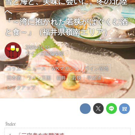
雪と海と、美味に会いに。冬の北陸
へ
「～湾に抱かれた若狭がはぐくむ酒
と食～」（福井県嶺南エリア）
2026-01-14
ワイン王国編集部
コラム
ニュース
WKマガジン
ワイン産地
日本酒
ワイン王国
福井
若狭
早瀬浦
ピックアップ