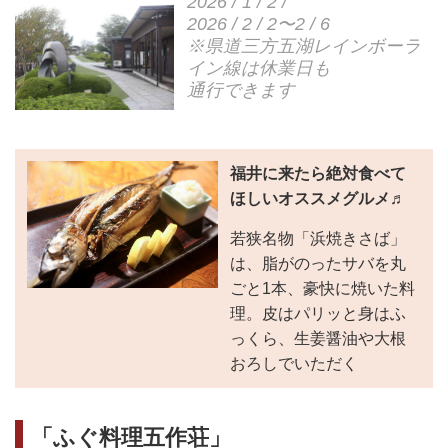
2026 / 1 / 2 /
2026 / 2 / 2〜2 / 6
※県道三方五湖レインボーラ
イン線は休業日も
通行できます
福井に来たら絶対食べて
ほしいオススメグルメ♬
若狭名物「浜焼きさば」
は、脂がのったサバを丸
ごと1本、豪快に焼いた料
理。皮はパリッと身はふ
っくら、生姜醤油や大根
おろしでいただく
「ふぐ料理五作荘」