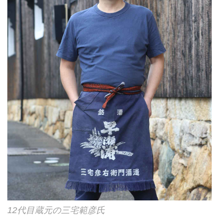
12代目蔵元の三宅範彦氏