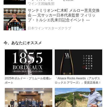
ワイン王国編集部
サンテミリオン×仁木町 メルロー意見交換
会 ― 元サッカー日本代表監督 フィリッ
プ・トルシエ氏来日記念イベント ―
日本ワインマスターズクラブ
今、あなたにオススメ
2025年ボルドー・プリムール収穫レ
「Alsace Rocks Awards（アルザス
ポート
ロックス アワーズ）」受賞店発表！