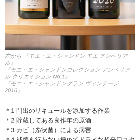
左から 『モエ・エ・シャンドン モエ アンペリア
ル』
『モエ・エ・シャンドンコレクション アンペリア
ル クリエイション No.1』
『モエ・エ・シャンドングラン ヴィンテージ
2016』
＊1 門出のリキュールを添加する作業
＊2 貯蔵してある良作年の原酒
＊3 カビ（糸状菌）による病害
＊4 補糖を行わない極めてドライな超辛口スタ