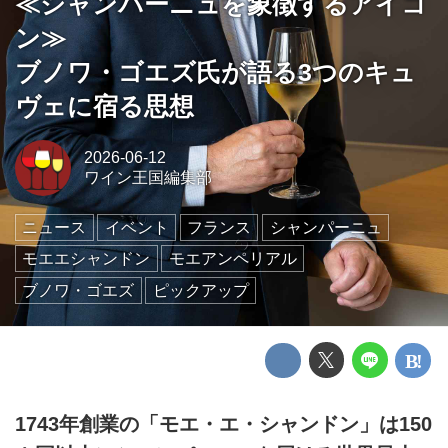
≪シャンパーニュを象徴するアイコ
ン≫
ブノワ・ゴエズ氏が語る3つのキュ
ヴェに宿る思想
2026-06-12
ワイン王国編集部
ニュース
イベント
フランス
シャンパーニュ
モエエシャンドン
モエアンペリアル
ブノワ・ゴエズ
ピックアップ
1743年創業の「モエ・エ・シャンドン」は150