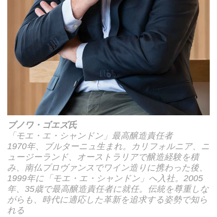
ブノワ・ゴエズ氏
「モエ・エ・シャンドン」最高醸造責任者
1970年、ブルターニュ生まれ。カリフォルニア、ニ
ュージーランド、オーストラリアで醸造経験を積
み、南仏プロヴァンスでワイン造りに携わった後、
1999年に「モエ・エ・シャンドン」へ入社。2005
年、35歳で最高醸造責任者に就任。伝統を尊重しな
がらも、時代に適応した革新を追求する姿勢で知ら
れる