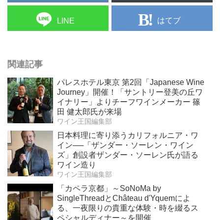
はてブ
LINE
関連記事
パレスホテル東京 第2回「Japanese Wine
Journey」開催！「サントリー登美の丘ワ
イナリー」よりチーフワインメーカー 篠
田 健太郎氏が来場
ワイン王国編集部
日本料理に寄り添うカリフォルニア・ワ
イン──「ザンダー・ソーレン・ワイン
ズ」創設者ザンダー・ソーレン氏が語る
ワイン造り
ワイン王国編集部
「カペラ京都」～SoNoMa by
SingleThreadとChâteau d'Yquemによ
る、一夜限りの貴重な体験・時を綴るス
ペシャルディナー～を開催