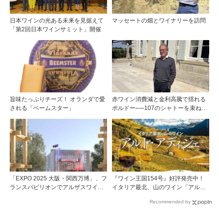
日本ワインの光ある未来を見据えて
マッセートの畑とワイナリーを訪問
「第2回日本ワインサミット」開催
旨味たっぷりチーズ！ オランダで愛
赤ワイン消費減と金利高騰で揺れる
される「ベームスター」
ボルドー──107のシャトーを束ねる
グラン・セルクル会長が語る構造改
革
「EXPO 2025 大阪・関西万博」、フ
『ワイン王国154号』好評発売中！
ランスパビリオンでアルザスワイン
イタリア最北、山のワイン「アル
の深淵な世界に触れる
ト・アディジェ」第一特集「ソムリ
Recommended by
エが偏愛するシャンパーニュ」第二
特集「この夏の主役！ ナチュラルな