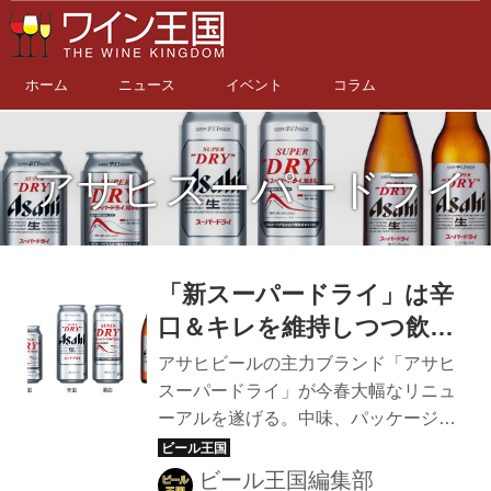
ホーム
ニュース
イベント
コラム
アサヒスーパードライ
「新スーパードライ」は辛
口＆キレを維持しつつ飲み
ごたえUP！『アサヒスー
アサヒビールの主力ブランド「アサヒ
パードライ』が発売36年目
スーパードライ」が今春大幅なリニュ
ーアルを遂げる。中味、パッケージ、
で初のフルリニューアル
コミュニケーションを同時に刷新する
フルリニューアルは、1987年3月17日
ビール王国編集部