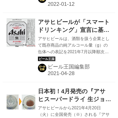
の発売以来36年目にして初めて。2022
年2月中旬製造分から順次切り替える
見通しだ。 レイトホッピング製法でホ
アサヒビールが「スマート
ップ香を付与＆酵母由来の香りを向上
日本のビール市場が成熟して商品の差
ドリンキング」宣言に基づ
別化が難しくなる中、スーパードライ
き、ビール飲料、缶チュー
アサヒビールは、酒類を扱う企業とし
のもつ唯一無二の価値を高めるため、
ハイの純アルコール量を缶
て既存商品の純アルコール量（g）の
今回のフルリニューアルでは、特長で
缶体への表記を2021年7月以降順次開
体表記へ
ある「辛口」のコンセプトはそのまま
始、2023年末までの完了を目指すと発
に、発売以来初めて中味設計を変
表した。 対象は日本国内で製造販売す
ビール王国編集部
更。“キレのよさ”を維持しながら“飲み
るビール類、缶チューハイ、ビールテ
ごたえ”を向上させた。 中味設計の...
イスト飲料で、年内に表示を開始する
既存商品としては『アサヒスーパード
日本初！4月発売の『アサ
ライ』『アサヒオリオン ザ・ドラフ
ト』『ハイリキ』『アサヒ ビアリ
ヒスーパードライ 生ジョ
ー』。オリオンビールが沖縄で製造販
ッキ缶』はフタを開けた
アサヒビールから2021年4月20日
売している「スーパードライ」も対象
ら“ジョッキのようにその
（火）に全国発売（※）される『アサ
となる。 飲み方の多様性を広げるため