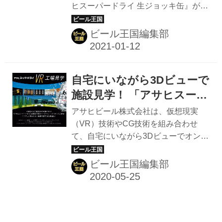
ヒスーパードライ 生ジョッキ缶』が話
まま飲める”フルオープン
の「スマートドリンキング」 「責任あ
題を集めている。同商品は開栓すると
缶！
る飲酒」を推進し、飲む人も飲まない
きめ細かい泡が自然発生して、お店の
ビール王国編集部
人もお互いが尊重し合える社会の実現
ジョッキで飲むような樽生ビールの味
を目指すために「スマートドリンキン
わいが楽しめる新商品だ。 ※酒類取り
グ（...
扱いのコンビニエンスストアでは2021
自宅にいながら3Dビューで
年4月6日(火)から先行発売 アサヒスー
パードライ 生ジョッキ缶｜アサヒビー
施設見学！ 「アサヒスーパ
ル 缶ビールなのに、まるでお店の生ジ
ードライVR工場見学」特設
アサヒビール株式会社は、仮想現実
ョッキのように楽しめるスーパードラ
サイトで無料公開中
（VR）技術やCG技術を組み合わせ
イ。 缶のまま直接飲んでも安全！「ダ
て、自宅にいながら3Dビューでオンラ
ブルセーフティ構造」を初採用 缶のフ
イン上の工場見学ができる「アサヒス
タが「全開」することで、麦芽の香り
ーパードライVR工場見学」を特設サ
ビール王国編集部
が感じやすくなるとともに口に流れる
イトで無料公開している。 「アサヒス
ビールの量が多くなり、生ジ...
ーパードライVR工場見学」特設サイ
ト アサヒスーパードライVR工場見学
｜Asahi Park ご自宅でも、「スーパー