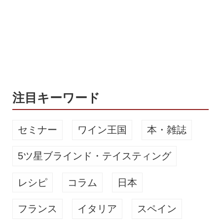
ドライ」のうまさの秘密を体感！アサ
ヒビールの工場にいるかのようなVR
体験がお楽しみいただけます。少しで
も楽しいおうち時間をお過ごしいただ
けるよう、ぜひご視聴ください。 施設
見学休止中でもビールを通して楽しめ
る体験を 同社では現在、新型コロナウ
イルスの感染拡大防止のため工場...
注目キーワード
セミナー
ワイン王国
本・雑誌
5ツ星ブラインド・テイスティング
レシピ
コラム
日本
フランス
イタリア
スペイン