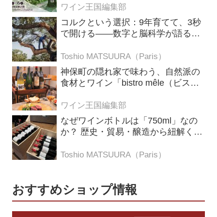
ワイン王国編集部
コルクという選択：9年育てて、3秒
で開ける——数字と脳科学が語る栓
の理由
Toshio MATSUURA（Paris）
神保町の隠れ家で味わう、自然派の
食材とワイン「bistro mêle（ビスト
ロ メレ）」
ワイン王国編集部
なぜワインボトルは「750ml」なの
か？ 歴史・貿易・醸造から紐解く4
つの仮説
Toshio MATSUURA（Paris）
おすすめショップ情報