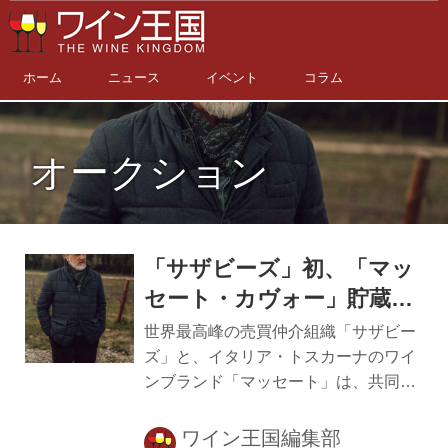
ホーム
ニュース
イベント
コラム
オークション
「サザビーズ」初、「マッ
セート・カヴォー」貯蔵の
ワインをオンラインオーク
世界最高峰の売買仲介組織「サザビー
ションで販売（2023年4月
ズ」と、イタリア・トスカーナのワイ
ンブランド「マッセート」は、共同で
12日～27 日）
マッセート・カヴォーに貯蔵している
ボトルを出し、限定数をオークション
ワイン王国編集部