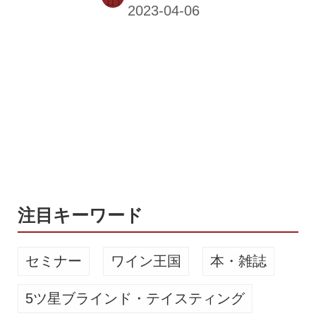
に出品することにった。マッセート・
カヴォーは、畑の地下にある特別セラ
ー。専用に設計されたセラーで、マッ
セートの全ヴィンテージのワインを１
本ずつ個別のスチール製バスケットに
入れ、完璧な状態で熟成させている。
オンラインオークションの開催は、4
月12日から27日まで。マッセート・カ
ヴォーで30年にわたり熟成させたワイ
ンがリリースされる。オークションの
ロットには、計35ケースの2006 年、
2010 年、2011年物を含み、マ...
注目キーワード
セミナー
ワイン王国
本・雑誌
5ツ星ブラインド・テイスティング