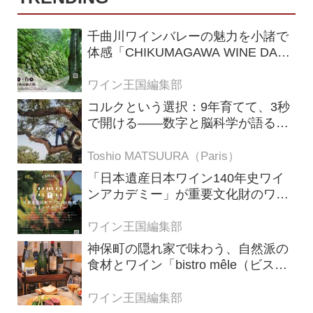
千曲川ワインバレーの魅力を小諸で
体感「CHIKUMAGAWA WINE DAYS
2026」9月5・6日に開催！！
ワイン王国編集部
コルクという選択：9年育てて、3秒
で開ける——数字と脳科学が語る栓
の理由
Toshio MATSUURA（Paris）
「日本遺産日本ワイン140年史ワイ
ンアカデミー」が重要文化財のワイ
ナリー「牛久シャトー」で開講！
（2026年6月28日応募締め切り）
ワイン王国編集部
神保町の隠れ家で味わう、自然派の
食材とワイン「bistro mêle（ビスト
ロ メレ）」
ワイン王国編集部